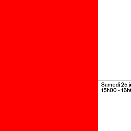
Samedi 25 ju
15h00
-
16h