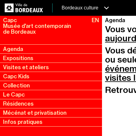
Aller
Panneau de gestion des cookies
au
menubordeaux
Bordeaux culture
contenu
principal
Capc
EN
Agenda
Musée d'art contemporain
Vous vo
de Bordeaux
aujourd
Vous dé
Agenda
Menu
ou seu
Expositions
de
événem
Visites et ateliers
navigation
visites
Capc Kids
Collection
Retrou
Le Capc
Résidences
Mécénat et privatisation
Infos pratiques