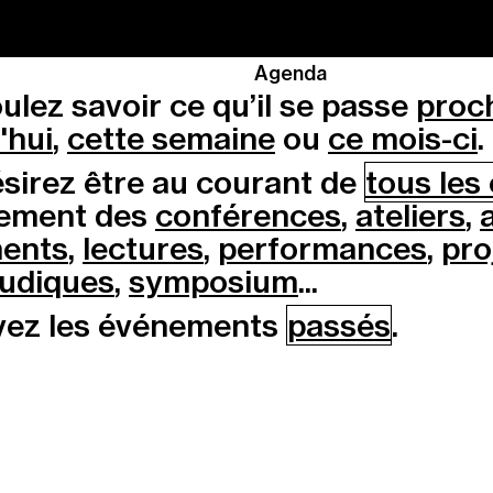
Agenda
ulez savoir ce qu’il se passe
proc
'hui
,
cette semaine
ou
ce mois-ci
.
sirez être au courant de
tous le
lement des
conférences
,
ateliers
,
ents
,
lectures
,
performances
,
pro
 ludiques
,
symposium
...
vez les événements
passés
.