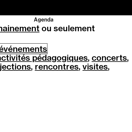
Agenda
hainement
ou seulement
s événements
activités pédagogiques
,
concerts
,
jections
,
rencontres
,
visites
,