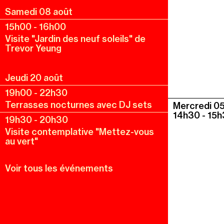
Samedi 08 août
15h00
-
16h00
Visite "Jardin des neuf soleils" de
Trevor Yeung
Jeudi 20 août
19h00
-
22h30
Terrasses nocturnes avec DJ sets
Mercredi 0
14h30
-
15h
19h30
-
20h30
Visite contemplative "Mettez-vous
au vert"
Voir tous les événements