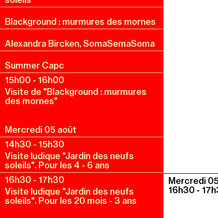
Blackground : murmures des mornes
Alexandra Bircken, SomaSemaSoma
Summer Capc
15h00
-
16h00
Visite de "Blackground : murmures
des mornes"
Mercredi 05 août
14h30
-
15h30
Visite ludique "Jardin des neufs
soleils". Pour les 4 - 6 ans
16h30
-
17h30
Mercredi 0
16h30
-
17h
Visite ludique "Jardin des neufs
soleils". Pour les 20 mois - 3 ans