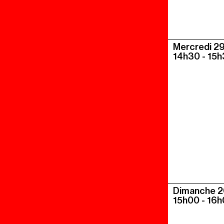
Mercredi 29 
14h30
-
15h
Dimanche 26
15h00
-
16h