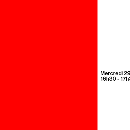
Mercredi 29 
16h30
-
17h