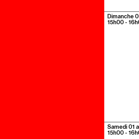
Dimanche 0
15h00
-
16h
Samedi 01 
15h00
-
16h