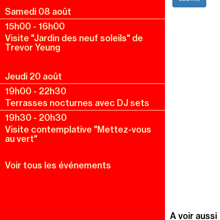
Samedi 08 août
15h00
-
16h00
Visite "Jardin des neuf soleils" de
Trevor Yeung
Jeudi 20 août
19h00
-
22h30
Terrasses nocturnes avec DJ sets
19h30
-
20h30
Visite contemplative "Mettez-vous
au vert"
Voir tous les événements
A voir aussi