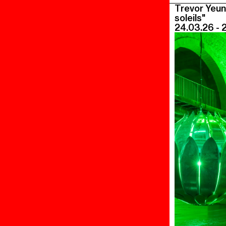
Trevor Yeun
soleils"
24.03.26 - 