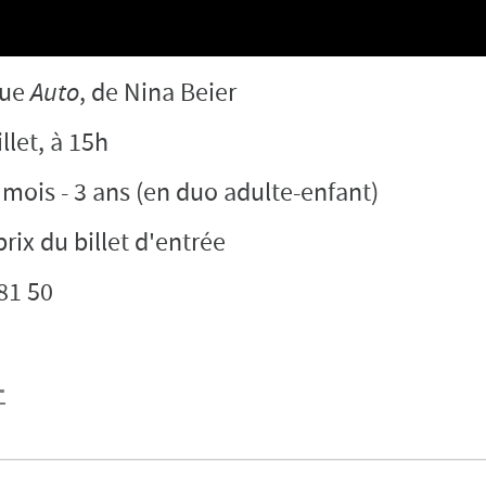
que
Auto
, de Nina Beier
llet, à 15h
 mois - 3 ans (en duo adulte-enfant)
 prix du billet d'entrée
 81 50
+