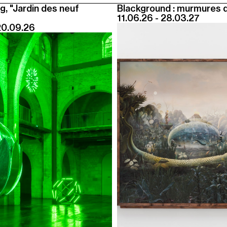
g, "Jardin des neuf
Blackground : murmures 
11.06.26 - 28.03.27
20.09.26