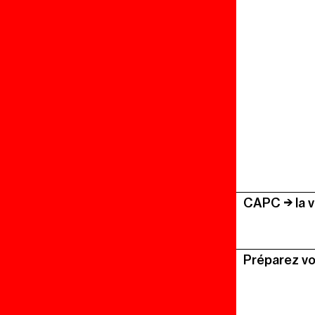
CAPC
la v
Préparez vo