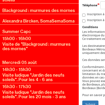
Téléphone
Blackground : murmures des mornes
Inscription à
Inscription à
Alexandra Bircken, SomaSemaSoma
Conditions
Summer Capc
Les informations
électronique d
15h00
-
16h00
Ce traitement es
Visite de "Blackground : murmures
Les destinataire
des mornes"
Bordeaux Métropo
uniquement dest
Ces données sero
Mercredi 05 août
Conformément à l
14h30
-
15h30
concernant et da
limitation du tr
Visite ludique "Jardin des neufs
données en cas 
soleils". Pour les 4 - 6 ans
Vous pouvez exe
de Bordeaux, pl
16h30
-
17h30
Bordeaux (Borde
Visite ludique "Jardin des neufs
Pour en savoir pl
soleils". Pour les 20 mois - 3 ans
Submit