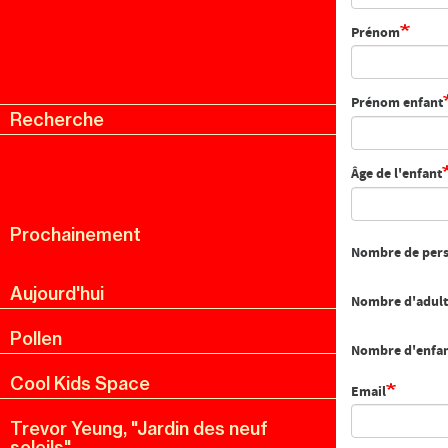
Prénom
Prénom enfant
Recherche
Menu
Recherche
Âge de l'enfant
Prochainement
Nombre de per
Aujourd'hui
Nombre d'adult
Pollen
Nombre d'enfa
Cool Kids Space
Email
Trevor Yeung, "Jardin des neuf
soleils"