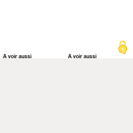
A voir aussi
A voir aussi
Trevor Yeung, "Jardin des neuf
Blackground : m
soleils"
mornes
24.03.26 - 20.09.26
11.06.26 - 28.03