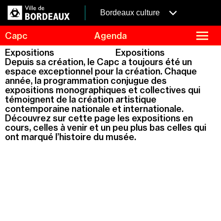
Aller
Panneau de gestion des cookies
au
menubordeaux
Bordeaux culture
contenu
principal
fermer
Capc
Agenda
le
menu
Agenda
Expositions
Expositions
Menu
Depuis sa création, le Capc a toujours été un
Expositions
de
espace exceptionnel pour la création. Chaque
année, la programmation conjugue des
navigation
Visites et ateliers
expositions monographiques et collectives qui
Capc Kids
témoignent de la création artistique
contemporaine nationale et internationale.
Collection
Découvrez sur cette page les expositions en
cours, celles à venir et un peu plus bas celles qui
Le Capc
ont marqué l’histoire du musée.
Résidences
Mécénat et privatisation
Infos pratiques