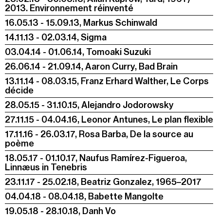
2013. Environnement réinventé
16.05.13 - 15.09.13, Markus Schinwald
14.11.13 - 02.03.14, Sigma
03.04.14 - 01.06.14, Tomoaki Suzuki
26.06.14 - 21.09.14, Aaron Curry, Bad Brain
13.11.14 - 08.03.15, Franz Erhard Walther, Le Corps
décide
28.05.15 - 31.10.15, Alejandro Jodorowsky
27.11.15 - 04.04.16, Leonor Antunes, Le plan flexible
17.11.16 - 26.03.17, Rosa Barba, De la source au
poème
18.05.17 - 01.10.17, Naufus Ramírez-Figueroa,
Linnæus in Tenebris
23.11.17 - 25.02.18, Beatriz Gonzalez, 1965–2017
04.04.18 - 08.04.18, Babette Mangolte
19.05.18 - 28.10.18, Danh Vo