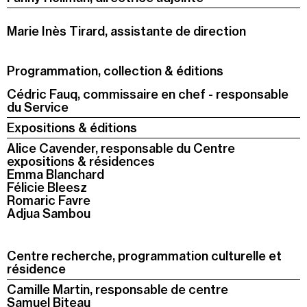
Jeudi 20 août
19h00
-
22h30
Marie Inès Tirard, assistante de direction
Terrasses nocturnes avec DJ sets
19h30
-
20h30
Programmation, collection & éditions
Visite contemplative "Mettez-vous au vert"
Cédric Fauq, commissaire en chef - responsable
du Service
Voir tous les événements
Expositions & éditions
Alice Cavender, responsable du Centre
expositions & résidences
Emma Blanchard
Félicie Bleesz
Romaric Favre
Adjua Sambou
Centre recherche, programmation culturelle et
résidence
Camille Martin, responsable de centre
Samuel Biteau