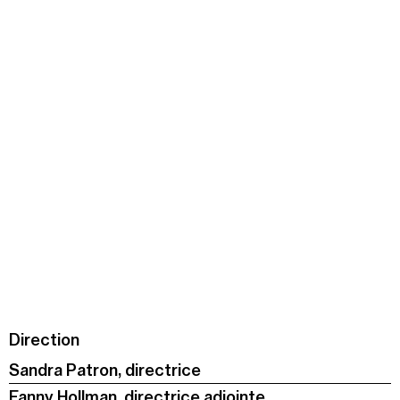
Summer Capc
15h00
-
16h00
Visite de "Blackground : murmures des mornes"
Mercredi 05 août
14h30
-
15h30
Visite ludique "Jardin des neufs soleils". Pour les 4
- 6 ans
16h30
-
17h30
Visite ludique "Jardin des neufs soleils". Pour les
20 mois - 3 ans
Samedi 08 août
15h00
-
16h00
Direction
Visite "Jardin des neuf soleils" de Trevor Yeung
Sandra Patron, directrice
Fanny Hollman, directrice adjointe