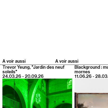
Recherche
Menu
Recherche
Prochainement
Aujourd'hui
Pollen
A voir aussi
A voir aussi
Trevor Yeung, "Jardin des neuf
Blackground : m
Cool Kids Space
soleils"
mornes
24.03.26 - 20.09.26
11.06.26 - 28.03
Trevor Yeung, "Jardin des neuf soleils"
Blackground : murmures des mornes
Alexandra Bircken, SomaSemaSoma