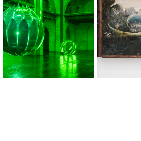
Summer Capc
15h00
-
16h00
Visite "Jardin des neuf soleils" de Trevor Yeung
Dimanche 09 août
15h00
-
16h00
Visite de "Blackground : murmures des mornes"
Mercredi 12 août
14h30
-
15h30
Visite ludique "Jardin des neufs soleils". Pour les 4
- 6 ans
16h30
-
17h30
Visite ludique "Jardin des neufs soleils". Pour les
20 mois - 3 ans