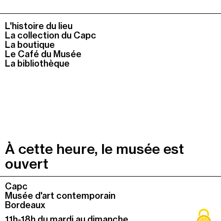
L'histoire du lieu
La collection du Capc
La boutique
Le Café du Musée
La bibliothèque
À cette heure, le musée est
ouvert
Colonne
Capc
1
Musée d'art contemporain
Bordeaux
Colonne
11h-18h du mardi au dimanche