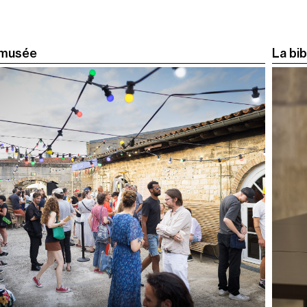
 musée
La bi