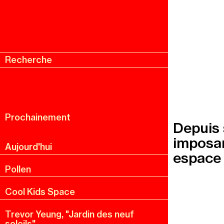
Recherche
Menu
Recherche
Prochainement
Depuis 
imposan
Aujourd'hui
espace 
Pollen
Cool Kids Space
Trevor Yeung, "Jardin des neuf
soleils"