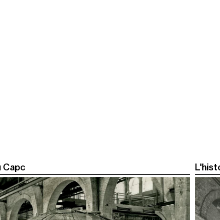
du Capc
L'hist