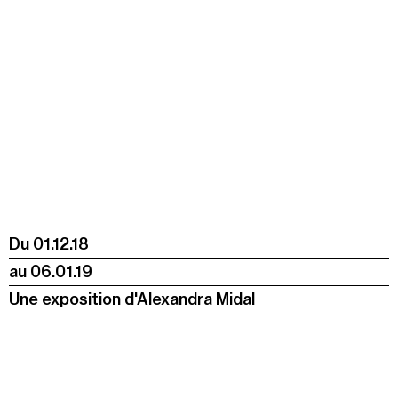
Jeudi 20 août
19h00
-
22h30
Terrasses nocturnes avec DJ sets
19h30
-
20h30
Visite contemplative "Mettez-vous au vert"
Voir tous les événements
Du
01.12.18
au
06.01.19
Une exposition d'Alexandra Midal