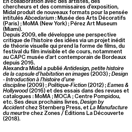
En collaboration avec des artistes, des
chercheurs et des commissaires d’exposition,
Midal produit de nouveaux formats pour la pensée
intitulés
Abcedarium
: Musée des Arts Décoratifs
(Paris) ; MoMA (New York) ; Pérez Art Museum
(Miami).
Depuis 2009, elle développe une perspective
critique de l’histoire des idées via un projet inédit
de théorie visuelle qui prend la forme de films, du
festival du film invisible et de cours, notamment
au CAPC musée d’art contemporain de Bordeaux
depuis 2016.
Alexandra Midal a publié
Antidesign, petite histoire
de la capsule d’habitation en images
(2003)
; Design
-
Introduction à l’histoire d’une
discipline
(2009) ;
Politique-Fiction
(2012) ;
Eames &
Hollywood
(2016) et des essais dans des revues et
catalogues : MoMA ; MOCA ; Centre Pompidou,
etc. Ses deux prochains livres,
Design by
Accident
chez Sternberg Press, et
La Manufacture
du meurtre
chez Zones
/ Éditions La Découverte
(2018).