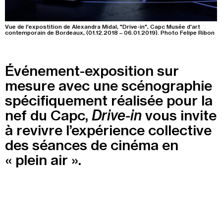
Recherche
Menu
Vue de l'expostition de Alexandra Midal, "Drive-in", Capc Musée d'art
contemporain de Bordeaux, (01.12.2018 – 06.01.2019). Photo Felipe Ribon
Recherche
Événement-exposition sur
Prochainement
mesure avec une scénographie
spécifiquement réalisée pour la
Aujourd'hui
nef du Capc,
vous invite
Drive-in
Pollen
à revivre l’expérience collective
des séances de cinéma en
Cool Kids Space
« plein air ».
Trevor Yeung, "Jardin des neuf soleils"
Blackground : murmures des mornes
Alexandra Bircken, SomaSemaSoma