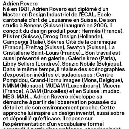
Adrien Rovero
Né en 1981, Adrien Rovero est diplômé d’un
Master en Design Industriel de l’ECAL, Ecole
cantonale d’art de Lausanne en Suisse. De son
studio à Renens (Suisse) inauguré en 2006, il
conçoit du design produit pour : Hermès (France),
Pfister (Suisse), Droog Design (Hollande),
Campeggi (Italie), Sèvres Cité de la céramique
(France), Freitag (Suisse), Swatch (Suisse), La
Cristallerie Saint-Louis (France)... Son travail est
aussi présenté en galerie : Galerie kreo (Paris),
Libby Sellers (Londres), Spazio Nobile (Belgique).
Dans le même temps, il réalise des scénographies
d’exposition inédites et audacieuses : Centre
Pompidou, Grand-Hornu Images (Mons, Belgique),
NMNM (Monaco), MUDAM (Luxembourg), Mucem
(France), ADAM (Bruxelles) et en Suisse : mudac,
MEG, MAH… Adrien Rovero développe sa
démarche à partir de l’observation poussée du
détail et de son environnement proche. Cette
approche lui inspire un design inventif, aussi sobre
et dépouillé qu’efficace. Il repose sur
l'expérimentation d'un vocabulaire formel