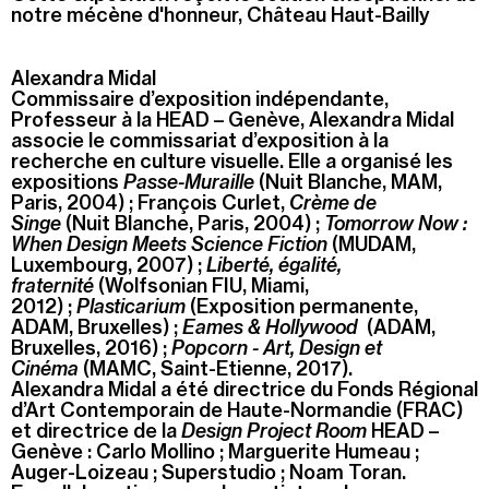
notre mécène d'honneur, Château Haut-Bailly
Alexandra Midal
Commissaire d’exposition indépendante,
Professeur à la HEAD – Genève, Alexandra Midal
associe le commissariat d’exposition à la
recherche en culture visuelle. Elle a organisé les
expositions
Passe-Muraille
(Nuit Blanche, MAM,
Paris, 2004) ; François Curlet,
Crème de
Singe
(Nuit Blanche, Paris, 2004) ;
Tomorrow Now :
When Design Meets Science Fiction
(MUDAM,
Luxembourg, 2007) ;
Liberté, égalité,
fraternité
(Wolfsonian FIU, Miami,
2012) ;
Plasticarium
(Exposition permanente,
ADAM, Bruxelles) ;
Eames & Hollywood
(ADAM,
Bruxelles, 2016) ;
Popcorn - Art, Design et
Cinéma
(MAMC, Saint-Etienne, 2017).
Alexandra Midal a été directrice du Fonds Régional
d’Art Contemporain de Haute-Normandie (FRAC)
et directrice de la
Design Project Room
HEAD –
Genève : Carlo Mollino ; Marguerite Humeau ;
Auger-Loizeau ; Superstudio ; Noam Toran.