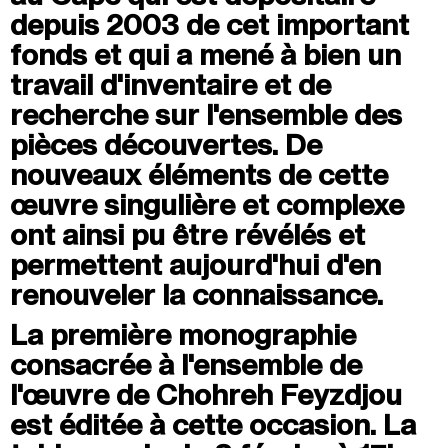
depuis 2003 de cet important
Summer Capc
fonds et qui a mené à bien un
15h00
-
16h00
travail d'inventaire et de
Visite de "Blackground : murmures des mornes"
recherche sur l'ensemble des
Mercredi 05 août
pièces découvertes. De
14h30
-
15h30
nouveaux éléments de cette
Visite ludique "Jardin des neufs soleils". Pour les 4
œuvre singulière et complexe
- 6 ans
ont ainsi pu être révélés et
16h30
-
17h30
permettent aujourd'hui d'en
Visite ludique "Jardin des neufs soleils". Pour les
20 mois - 3 ans
renouveler la connaissance.
La première monographie
Samedi 08 août
consacrée à l'ensemble de
15h00
-
16h00
l'œuvre de Chohreh Feyzdjou
Visite "Jardin des neuf soleils" de Trevor Yeung
est éditée à cette occasion. La