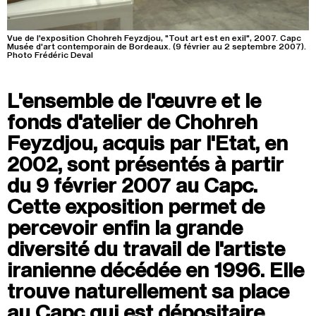
Recherche
Menu
Vue de l'exposition Chohreh Feyzdjou, "Tout art est en exil", 2007. Capc
Musée d'art contemporain de Bordeaux. (9 février au 2 septembre 2007).
Recherche
Photo Frédéric Deval
L'ensemble de l'œuvre et le
Prochainement
fonds d'atelier de Chohreh
Feyzdjou, acquis par l'Etat, en
Aujourd'hui
2002, sont présentés à partir
Pollen
du 9 février 2007 au Capc.
Cette exposition permet de
Cool Kids Space
percevoir enfin la grande
Trevor Yeung, "Jardin des neuf soleils"
diversité du travail de l'artiste
iranienne décédée en 1996. Elle
Blackground : murmures des mornes
trouve naturellement sa place
Alexandra Bircken, SomaSemaSoma
au Capc qui est dépositaire