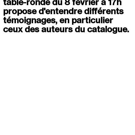
table-ronde du 8 février à 17h
Jeudi 20 août
propose d'entendre différents
19h00
-
22h30
témoignages, en particulier
Terrasses nocturnes avec DJ sets
ceux des auteurs du catalogue.
19h30
-
20h30
Visite contemplative "Mettez-vous au vert"
Voir tous les événements