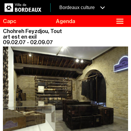
Aller
Panneau de gestion des cookies
au
menubordeaux
Bordeaux culture
contenu
principal
fermer
Capc
Agenda
le
menu
Agenda
Chohreh Feyzdjou, Tout
Menu
art est en exil
Expositions
de
09.02.07 - 02.09.07
navigation
Visites et ateliers
Capc Kids
Collection
Le Capc
Résidences
Mécénat et privatisation
Infos pratiques