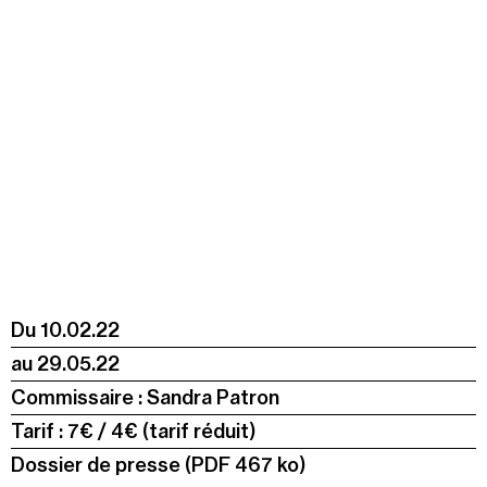
Jeudi 20 août
19h00
-
22h30
Terrasses nocturnes avec DJ sets
19h30
-
20h30
Visite contemplative "Mettez-vous au vert"
Voir tous les événements
Du
10.02.22
au
29.05.22
Commissaire : Sandra Patron
Tarif :
7€ / 4€ (tarif réduit)
Dossier de presse (PDF 467 ko)