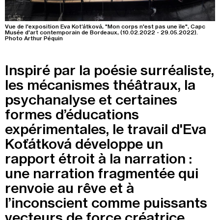
Recherche
Menu
Vue de l'exposition Eva Kot’átková, "Mon corps n'est pas une île", Capc
Musée d'art contemporain de Bordeaux, (10.02.2022 - 29.05.2022).
Recherche
Photo Arthur Péquin
Inspiré par la poésie surréaliste,
Prochainement
les mécanismes théâtraux, la
psychanalyse et certaines
Aujourd'hui
formes d’éducations
Pollen
expérimentales, le travail d'Eva
Koťátková développe un
Cool Kids Space
rapport étroit à la narration :
Trevor Yeung, "Jardin des neuf soleils"
une narration fragmentée qui
renvoie au rêve et à
Blackground : murmures des mornes
l’inconscient comme puissants
Alexandra Bircken, SomaSemaSoma
vecteurs de force créatrice.