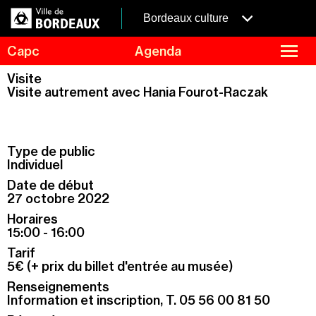
Aller
Panneau de gestion des cookies
au
menubordeaux
Bordeaux culture
contenu
principal
fermer
Capc
Agenda
le
menu
Agenda
Visite
Menu
Visite autrement avec Hania Fourot-Raczak
Expositions
de
navigation
Visites et ateliers
Capc Kids
Type de public
Collection
Individuel
Date de début
Le Capc
27 octobre 2022
Résidences
Horaires
Mécénat et privatisation
15:00 - 16:00
Tarif
Infos pratiques
5€ (+ prix du billet d'entrée au musée)
Renseignements
Information et inscription, T. 05 56 00 81 50