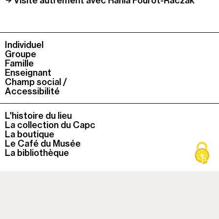
Visite autrement avec Hania Fourot-Raczak
Individuel
Groupe
Famille
Enseignant
Champ social /
Accessibilité
L'histoire du lieu
La collection du Capc
La boutique
Le Café du Musée
La bibliothèque
À cette heure, le musée est
fermé