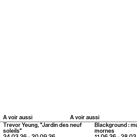
Summer Capc
15h00
-
16h00
Visite de "Blackground : murmures des mornes"
Mercredi 05 août
14h30
-
15h30
Visite ludique "Jardin des neufs soleils". Pour les 4
- 6 ans
16h30
-
17h30
Visite ludique "Jardin des neufs soleils". Pour les
20 mois - 3 ans
Samedi 08 août
15h00
-
16h00
A voir aussi
A voir aussi
Visite "Jardin des neuf soleils" de Trevor Yeung
Trevor Yeung, "Jardin des neuf
Blackground : m
soleils"
mornes
24.03.26 - 20.09.26
11.06.26 - 28.03