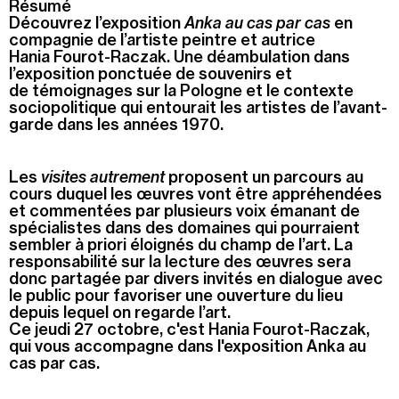
Résumé
Découvrez l’exposition
Anka au cas par cas
en
Recherche
compagnie de l’artiste peintre et autrice
Menu
Hania Fourot-Raczak. Une déambulation dans
Recherche
l’exposition ponctuée de souvenirs et
de témoignages sur la Pologne et le contexte
sociopolitique qui entourait les artistes de l’avant-
garde dans les années 1970.
Prochainement
Les
visites autrement
proposent un parcours au
Aujourd'hui
cours duquel les œuvres vont être appréhendées
et commentées par plusieurs voix émanant de
Pollen
spécialistes dans des domaines qui pourraient
sembler à priori éloignés du champ de l’art. La
Cool Kids Space
responsabilité sur la lecture des œuvres sera
donc partagée par divers invités en dialogue avec
le public pour favoriser une ouverture du lieu
Trevor Yeung, "Jardin des neuf soleils"
depuis lequel on regarde l’art.
Ce jeudi 27 octobre, c'est Hania Fourot-Raczak,
Blackground : murmures des mornes
qui vous accompagne dans l'exposition Anka au
cas par cas.
Alexandra Bircken, SomaSemaSoma