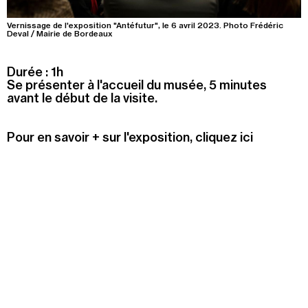
Summer Capc
Vernissage de l'exposition "Antéfutur", le 6 avril 2023. Photo Frédéric
Deval / Mairie de Bordeaux
15h00
-
16h00
Visite de "Blackground : murmures des mornes"
Durée : 1h
Se présenter à l'accueil du musée, 5 minutes
Mercredi 05 août
avant le début de la visite.
14h30
-
15h30
Visite ludique "Jardin des neufs soleils". Pour les 4
Pour en savoir + sur l'exposition,
cliquez ici
- 6 ans
16h30
-
17h30
Visite ludique "Jardin des neufs soleils". Pour les
20 mois - 3 ans
Samedi 08 août
15h00
-
16h00
Visite "Jardin des neuf soleils" de Trevor Yeung