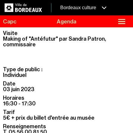
Aller
Panneau de gestion des cookies
au
menubordeaux
Bordeaux culture
contenu
principal
fermer
Capc
Agenda
le
menu
Agenda
Visite
Menu
Making of "Antéfutur" par Sandra Patron,
Expositions
de
commissaire
navigation
Visites et ateliers
Capc Kids
Collection
Type de public :
Individuel
Le Capc
Date
Résidences
03 juin 2023
Mécénat et privatisation
Horaires
16:30 - 17:30
Infos pratiques
Tarif
5€ + prix du billet d'entrée au musée
Renseignements
T. 05 56 00 81 50