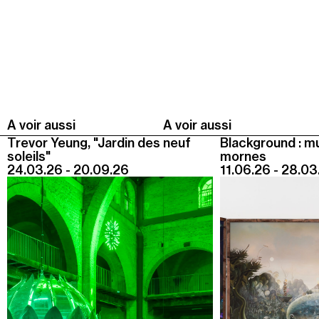
Jeudi 20 août
19h00
-
22h30
Terrasses nocturnes avec DJ sets
19h30
-
20h30
Visite contemplative "Mettez-vous au vert"
Voir tous les événements
A voir aussi
A voir aussi
Trevor Yeung, "Jardin des neuf
Blackground : m
soleils"
mornes
24.03.26 - 20.09.26
11.06.26 - 28.03