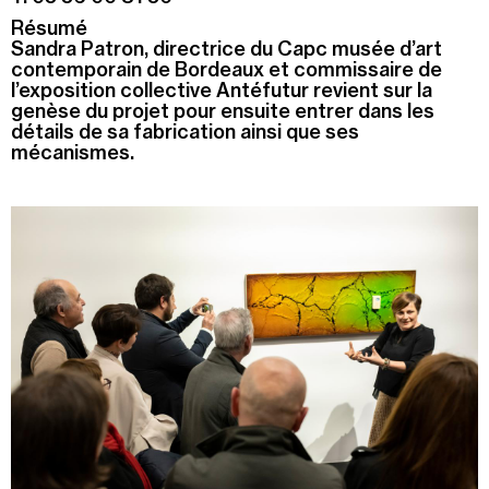
Résumé
Recherche
Sandra Patron, directrice du Capc musée d’art
Menu
contemporain de Bordeaux et commissaire de
Recherche
l’exposition collective Antéfutur revient sur la
genèse du projet pour ensuite entrer dans les
détails de sa fabrication ainsi que ses
mécanismes.
Prochainement
Aujourd'hui
Pollen
Cool Kids Space
Trevor Yeung, "Jardin des neuf soleils"
Blackground : murmures des mornes
Alexandra Bircken, SomaSemaSoma