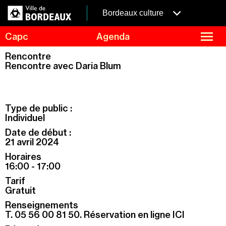
Aller
Panneau de gestion des cookies
au
menubordeaux
Bordeaux culture
contenu
principal
fermer
Capc
Agenda
le
menu
Agenda
Rencontre
Menu
Rencontre avec Daria Blum
Expositions
de
navigation
Visites et ateliers
Capc Kids
Type de public :
Collection
Individuel
Date de début :
Le Capc
21 avril 2024
Résidences
Horaires
Mécénat et privatisation
16:00 - 17:00
Tarif
Infos pratiques
Gratuit
Renseignements
T. 05 56 00 81 50.
Réservation en ligne ICI