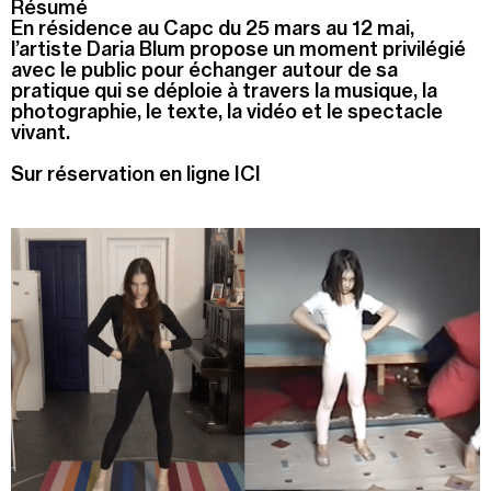
Résumé
En résidence au Capc du 25 mars au 12 mai,
Recherche
l’artiste Daria Blum propose un moment privilégié
Menu
avec le public pour échanger autour de sa
Recherche
pratique qui se déploie à travers la musique, la
photographie, le texte, la vidéo et le spectacle
vivant.
Prochainement
Sur réservation en ligne ICI
Aujourd'hui
Pollen
Cool Kids Space
Trevor Yeung, "Jardin des neuf soleils"
Blackground : murmures des mornes
Alexandra Bircken, SomaSemaSoma