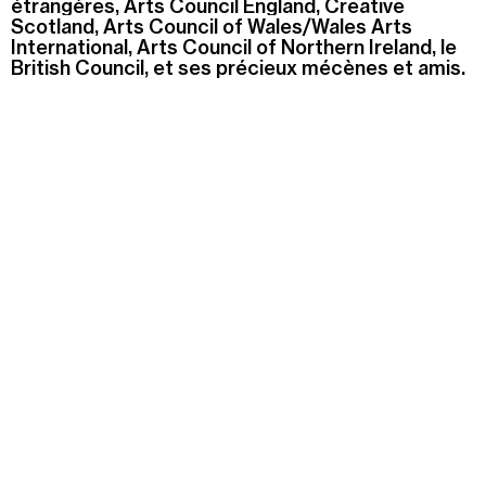
étrangères, Arts Council England, Creative
Jeudi 20 août
Scotland, Arts Council of Wales/Wales Arts
19h00
-
22h30
International, Arts Council of Northern Ireland, le
Terrasses nocturnes avec DJ sets
British Council, et ses précieux mécènes et amis.
19h30
-
20h30
Visite contemplative "Mettez-vous au vert"
Voir tous les événements