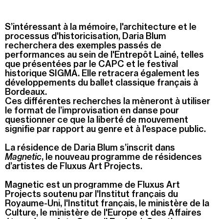
Summer Capc
15h00
-
16h00
S’intéressant à la mémoire, l'architecture et le
processus d'historicisation, Daria Blum
Visite "Jardin des neuf soleils" de Trevor Yeung
recherchera des exemples passés de
performances au sein de l'Entrepôt Lainé, telles
que présentées par le CAPC et le festival
Dimanche 09 août
historique SIGMA. Elle retracera également les
15h00
-
16h00
développements du ballet classique français à
Bordeaux.
Visite de "Blackground : murmures des mornes"
Ces différentes recherches la mèneront à utiliser
le format de l’improvisation en danse pour
questionner ce que la liberté de mouvement
Mercredi 12 août
signifie par rapport au genre et à l'espace public.
14h30
-
15h30
La résidence de Daria Blum s’inscrit dans
Visite ludique "Jardin des neufs soleils". Pour les 4
Magnetic
, le nouveau programme de résidences
- 6 ans
d’artistes de Fluxus Art Projects.
16h30
-
17h30
Visite ludique "Jardin des neufs soleils". Pour les
Magnetic est un programme de Fluxus Art
20 mois - 3 ans
Projects soutenu
par l'Institut français du
Royaume-Uni, l'Institut français, le ministère de la
Culture, le ministère de l'Europe et des Affaires