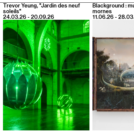
Jeudi 20 août
Trevor Yeung, "Jardin des neuf
Blackground : m
19h00
-
22h30
soleils"
mornes
24.03.26 - 20.09.26
11.06.26 - 28.03
Terrasses nocturnes avec DJ sets
19h30
-
20h30
Visite contemplative "Mettez-vous au vert"
Voir tous les événements