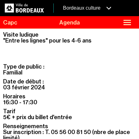
Aller
Panneau de gestion des cookies
au
menubordeaux
Bordeaux culture
contenu
principal
fermer
Capc
Agenda
le
menu
Agenda
Visite ludique
Menu
"Entre les lignes" pour les 4-6 ans
Expositions
de
navigation
Visites et ateliers
Capc Kids
Type de public :
Collection
Familial
Date de début :
Le Capc
03 février 2024
Résidences
Horaires
Mécénat et privatisation
16:30 - 17:30
Tarif
Infos pratiques
5€ + prix du billet d'entrée
Renseignements
Sur inscription : T. 05 56 00 81 50 (nbre de place
limité)