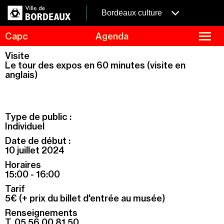
Aller
Panneau de gestion des cookies
au
menubordeaux
Bordeaux culture
contenu
principal
fermer
Capc
Agenda
le
menu
Agenda
Visite
Menu
Le tour des expos en 60 minutes (visite en
Expositions
de
anglais)
navigation
Visites et ateliers
Capc Kids
Collection
Type de public :
Individuel
Le Capc
Date de début :
Résidences
10 juillet 2024
Mécénat et privatisation
Horaires
15:00 - 16:00
Infos pratiques
Tarif
5€ (+ prix du billet d'entrée au musée)
Renseignements
T. 05 56 00 81 50