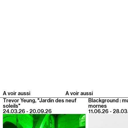
Summer Capc
15h00
-
16h00
Visite de "Blackground : murmures des mornes"
Mercredi 05 août
14h30
-
15h30
Visite ludique "Jardin des neufs soleils". Pour les 4
- 6 ans
16h30
-
17h30
Visite ludique "Jardin des neufs soleils". Pour les
20 mois - 3 ans
A voir aussi
A voir aussi
Samedi 08 août
Trevor Yeung, "Jardin des neuf
Blackground : m
soleils"
mornes
15h00
-
16h00
24.03.26 - 20.09.26
11.06.26 - 28.03
Visite "Jardin des neuf soleils" de Trevor Yeung