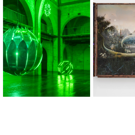
Jeudi 20 août
19h00
-
22h30
Terrasses nocturnes avec DJ sets
19h30
-
20h30
Visite contemplative "Mettez-vous au vert"
Voir tous les événements