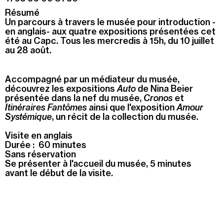
Résumé
Recherche
Un parcours à travers le musée pour introduction -
Menu
en anglais- aux quatre expositions présentées cet
Recherche
été au Capc. Tous les mercredis à 15h, du 10 juillet
au 28 août.
Prochainement
Accompagné par un médiateur du musée,
découvrez les expositions
Auto
de Nina Beier
présentée dans la nef du musée,
Cronos
et
Aujourd'hui
Itinéraires Fantômes
ainsi que l'exposition
Amour
Systémique
, un récit de la collection du musée.
Pollen
Visite en anglais
Cool Kids Space
Durée : 60 minutes
Sans réservation
Se présenter à l'accueil du musée, 5 minutes
Trevor Yeung, "Jardin des neuf soleils"
avant le début de la visite.
Blackground : murmures des mornes
Alexandra Bircken, SomaSemaSoma