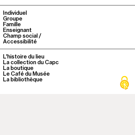
Individuel
Groupe
Famille
Enseignant
Champ social /
Accessibilité
L'histoire du lieu
La collection du Capc
La boutique
Le Café du Musée
La bibliothèque
À cette heure, le musée est
fermé
Colonne
Capc
1
Musée d'art contemporain