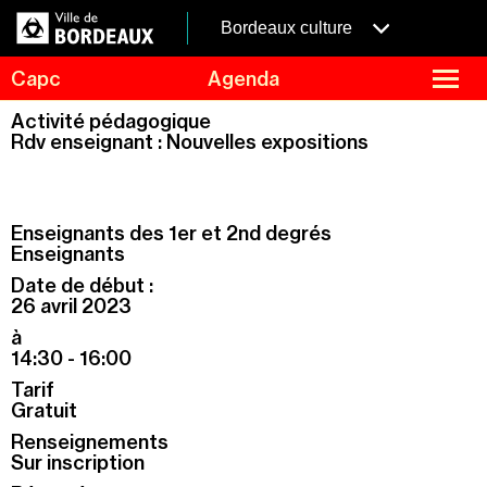
Aller
Panneau de gestion des cookies
au
menubordeaux
Bordeaux culture
contenu
principal
fermer
Capc
Agenda
le
menu
Agenda
Activité pédagogique
Menu
Rdv enseignant : Nouvelles expositions
Expositions
de
navigation
Visites et ateliers
Capc Kids
Enseignants des 1er et 2nd degrés
Collection
Enseignants
Date de début :
Le Capc
26 avril 2023
Résidences
à
Mécénat et privatisation
14:30 - 16:00
Tarif
Infos pratiques
Gratuit
Renseignements
Sur inscription