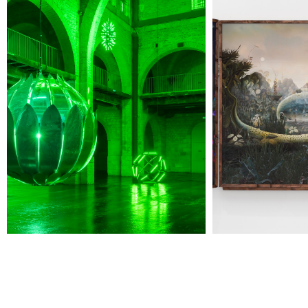
Jeudi 20 août
19h00
-
22h30
Terrasses nocturnes avec DJ sets
19h30
-
20h30
Visite contemplative "Mettez-vous au vert"
Voir tous les événements