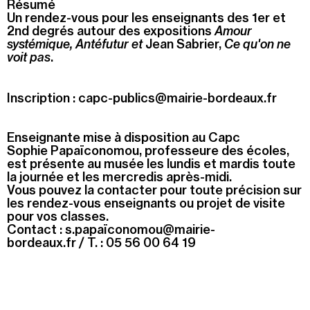
Résumé
Un rendez-vous pour les enseignants des 1er et
Recherche
2nd degrés autour des expositions
Amour
Menu
systémique,
Antéfutur et
Jean Sabrier,
Ce qu'on ne
Recherche
voit pas
.
Inscription :
capc-publics@mairie-bordeaux.fr
Prochainement
Enseignante mise à disposition au Capc
Aujourd'hui
Sophie Papaïconomou, professeure des écoles,
est présente au musée les lundis et mardis toute
Pollen
la journée et les mercredis après-midi.
Vous pouvez la contacter pour toute précision sur
Cool Kids Space
les rendez-vous enseignants ou projet de visite
pour vos classes.
Contact :
s.papaïconomou@mairie-
Trevor Yeung, "Jardin des neuf soleils"
bordeaux.fr
/ T. :
05 56 00 64 19
Blackground : murmures des mornes
Alexandra Bircken, SomaSemaSoma