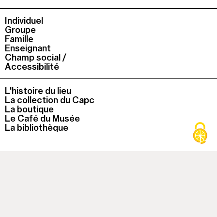
Individuel
Groupe
Famille
Enseignant
Champ social /
Accessibilité
L'histoire du lieu
La collection du Capc
La boutique
Le Café du Musée
La bibliothèque
À cette heure, le musée est
fermé
Colonne
Capc
1
Musée d'art contemporain