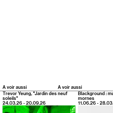
Summer Capc
15h00
-
16h00
Visite de "Blackground : murmures des mornes"
Mercredi 05 août
14h30
-
15h30
Visite ludique "Jardin des neufs soleils". Pour les 4
- 6 ans
16h30
-
17h30
Visite ludique "Jardin des neufs soleils". Pour les
20 mois - 3 ans
Samedi 08 août
A voir aussi
A voir aussi
Trevor Yeung, "Jardin des neuf
Blackground : m
15h00
-
16h00
soleils"
mornes
Visite "Jardin des neuf soleils" de Trevor Yeung
24.03.26 - 20.09.26
11.06.26 - 28.03