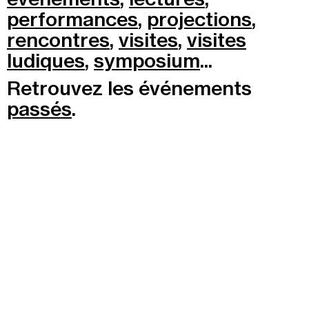
performances
,
projections
,
Recherche
Menu
rencontres
,
visites
,
visites
Recherche
ludiques
,
symposium
...
Retrouvez les événements
Prochainement
passés
.
Aujourd'hui
Pollen
Cool Kids Space
Trevor Yeung, "Jardin des neuf soleils"
Blackground : murmures des mornes
Alexandra Bircken, SomaSemaSoma