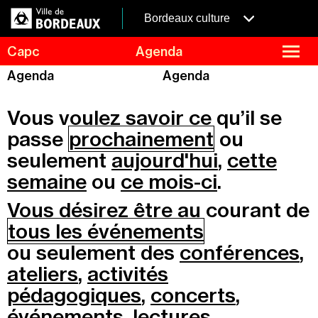
Aller
Panneau de gestion des cookies
au
menubordeaux
Bordeaux culture
contenu
principal
fermer
Capc
Agenda
le
menu
Agenda
Agenda
Agenda
Menu
Expositions
de
Vous voulez savoir ce qu’il se
navigation
Visites et ateliers
passe
prochainement
ou
Capc Kids
seulement
aujourd'hui
,
cette
Collection
semaine
ou
ce mois-ci
.
Le Capc
Vous désirez être au courant de
Résidences
tous les événements
Mécénat et privatisation
ou seulement des
conférences
,
Infos pratiques
ateliers
,
activités
pédagogiques
,
concerts
,
événements
,
lectures
,