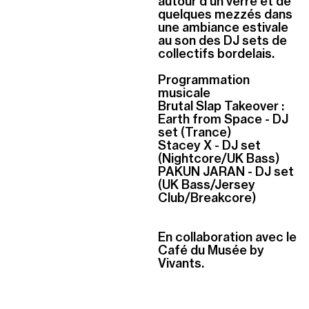
autour d’un verre et de
quelques mezzés dans
une ambiance estivale
au son des DJ sets de
collectifs bordelais.
Programmation
musicale
Brutal Slap Takeover :
Earth from Space - DJ
set (Trance)
Stacey X - DJ set
(Nightcore/UK Bass)
PAKUN JARAN - DJ set
(UK Bass/Jersey
Club/Breakcore)
En collaboration avec le
Café du Musée by
Vivants.