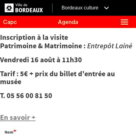
Aller
Panneau de gestion des cookies
au
menubordeaux
Bordeaux culture
contenu
principal
fermer
Capc
Agenda
le
menu
Agenda
Menu
Inscription à la visite
Expositions
de
Patrimoine & Matrimoine :
Entrepôt Lainé
navigation
Visites et ateliers
Vendredi 16 août à 11h30
Capc Kids
Collection
Tarif : 5€ + prix du billet d'entrée au
musée
Le Capc
Résidences
T. 05 56 00 81 50
Mécénat et privatisation
Infos pratiques
En savoir +
Nom