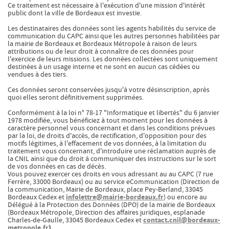
Ce traitement est nécessaire à l'exécution d'une mission d'intérêt
Summer Capc
public dont la ville de Bordeaux est investie.
15h00
-
16h00
Les destinataires des données sont les agents habilités du service de
communication du CAPC ainsi que les autres personnes habilitées par
Visite "Jardin des neuf soleils" de Trevor Yeung
la mairie de Bordeaux et Bordeaux Métropole à raison de leurs
attributions ou de leur droit à connaître de ces données pour
l'exercice de leurs missions. Les données collectées sont uniquement
destinées à un usage interne et ne sont en aucun cas cédées ou
Dimanche 09 août
vendues à des tiers.
15h00
-
16h00
Ces données seront conservées jusqu'à votre désinscription, après
Visite de "Blackground : murmures des mornes"
quoi elles seront définitivement supprimées.
Conformément à la loi n° 78-17 "Informatique et libertés" du 6 janvier
1978 modifiée, vous bénéficiez à tout moment pour les données à
Mercredi 12 août
caractère personnel vous concernant et dans les conditions prévues
par la loi, de droits d'accès, de rectification, d'opposition pour des
14h30
-
15h30
motifs légitimes, à l'effacement de vos données, à la limitation du
traitement vous concernant, d'introduire une réclamation auprès de
Visite ludique "Jardin des neufs soleils". Pour les 4
la CNIL ainsi que du droit à communiquer des instructions sur le sort
- 6 ans
de vos données en cas de décès.
Vous pouvez exercer ces droits en vous adressant au au CAPC (7 rue
16h30
-
17h30
Ferrère, 33000 Bordeaux) ou au service eCommunication (Direction de
la communication, Mairie de Bordeaux, place Pey-Berland, 33045
Visite ludique "Jardin des neufs soleils". Pour les
infolettre@mairie-bordeaux.fr
Bordeaux Cedex et
) ou encore au
20 mois - 3 ans
Délégué à la Protection des Données (DPO) de la mairie de Bordeaux
(Bordeaux Métropole, Direction des affaires juridiques, esplanade
contact.cnil@bordeaux-
Charles-de-Gaulle, 33045 Bordeaux Cedex et
metropole.fr
)
.