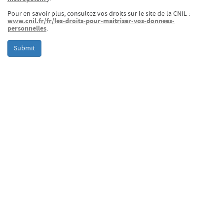
Jeudi 20 août
Pour en savoir plus, consultez vos droits sur le site de la CNIL :
19h00
-
22h30
www.cnil.fr/fr/les-droits-pour-maitriser-vos-donnees-
personnelles
.
Terrasses nocturnes avec DJ sets
19h30
-
20h30
Submit
Visite contemplative "Mettez-vous au vert"
Voir tous les événements