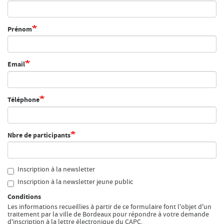
Recherche
Menu
Prénom
Recherche
Email
Prochainement
Téléphone
Aujourd'hui
Pollen
Nbre de participants
Cool Kids Space
Trevor Yeung, "Jardin des neuf soleils"
Inscription à la newsletter
Inscription à la newsletter jeune public
Blackground : murmures des mornes
Conditions
Les informations recueillies à partir de ce formulaire font l'objet d'un
Alexandra Bircken, SomaSemaSoma
traitement par la ville de Bordeaux pour répondre à votre demande
d'inscription à la lettre électronique du CAPC.