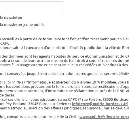
 la newsletter
 la newsletter jeune public
 recueillies à partir de ce formulaire font l'objet d'un traitement par la vi
u CAPC.
t nécessaire à l'exécution d'une mission d'intérêt public dont la ville de Bor
s des données sont les agents habilités du service eCommunication et du CA
le à raison de leurs attributions ou de leur droit à connaître de ces donné
inées à un usage interne et ne sont en aucun cas cédées ou vendues à des t
nt conservées jusqu'à votre désinscription, après quoi elles seront défini
a loi n° 78-17 "Informatique et libertés" du 6 janvier 1978 modifiée, vous
ns les conditions prévues par la loi, de droits d'accès, de rectification, d'o
aitement vous concernant, d'introduire une réclamation auprès de la CNIL ai
de décès.
rcer ces droits en vous adressant au au CAPC (7 rue Ferrère, 33000 Bordeau
infolettre@mairie-bordeaux.fr
ace Pey-Berland, 33045 Bordeaux Cedex et
)
aux Métropole, Direction des affaires juridiques, esplanade Charles-de-Gau
www.cnil.fr/fr/les-droits-
us, consultez vos droits sur le site de la CNIL :