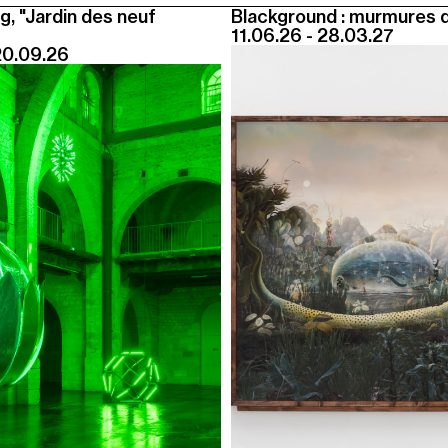
g, "Jardin des neuf
Blackground : murmures 
11.06.26 - 28.03.27
20.09.26