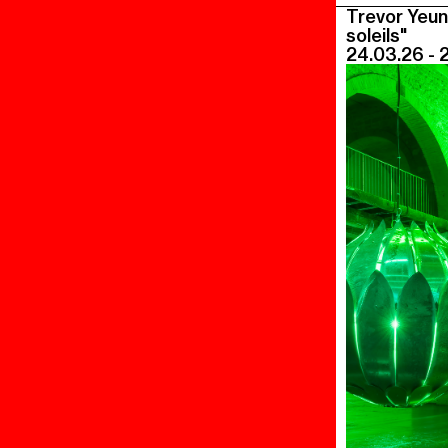
Trevor Yeun
soleils"
24.03.26 - 