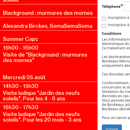
Téléphone
Blackground : murmures des mornes
Inscription à
Inscription à
Alexandra Bircken, SomaSemaSoma
Conditions
Summer Capc
Les informations
électronique d
15h00
-
16h00
Ce traitement es
Visite de "Blackground : murmures
Les destinataire
des mornes"
Bordeaux Métropo
uniquement dest
Ces données sero
Mercredi 05 août
Conformément à l
14h30
-
15h30
concernant et da
limitation du tr
Visite ludique "Jardin des neufs
données en cas 
soleils". Pour les 4 - 6 ans
Vous pouvez exe
de Bordeaux, pl
16h30
-
17h30
Bordeaux (Borde
Visite ludique "Jardin des neufs
Pour en savoir pl
soleils". Pour les 20 mois - 3 ans
Submit