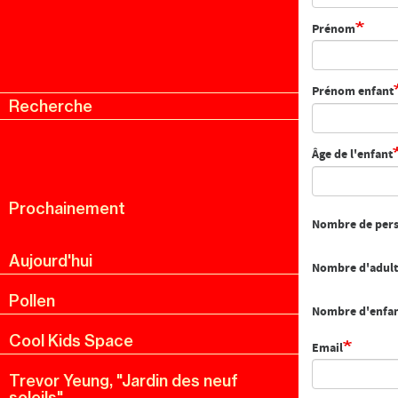
Prénom
Prénom enfant
Recherche
Menu
Recherche
Âge de l'enfant
Prochainement
Nombre de per
Aujourd'hui
Nombre d'adult
Pollen
Nombre d'enfa
Cool Kids Space
Email
Trevor Yeung, "Jardin des neuf
soleils"