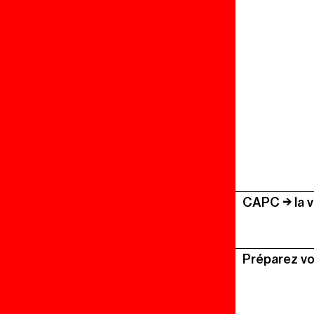
CAPC
la 
Préparez vo