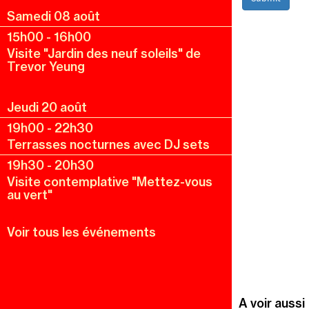
Samedi 08 août
15h00
-
16h00
Visite "Jardin des neuf soleils" de
Trevor Yeung
Jeudi 20 août
19h00
-
22h30
Terrasses nocturnes avec DJ sets
19h30
-
20h30
Visite contemplative "Mettez-vous
au vert"
Voir tous les événements
A voir aussi