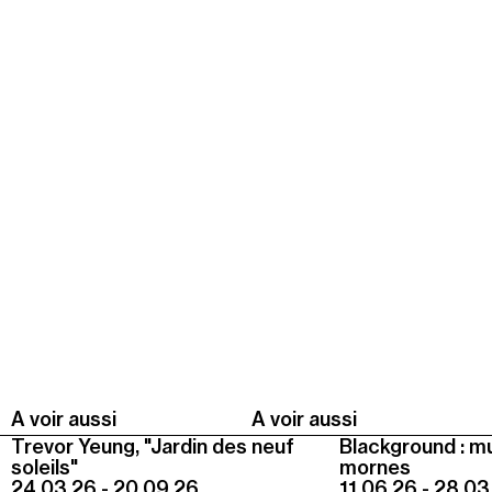
Jeudi 20 août
19h00
-
22h30
Terrasses nocturnes avec DJ sets
19h30
-
20h30
Visite contemplative "Mettez-vous au vert"
Voir tous les événements
A voir aussi
A voir aussi
Trevor Yeung, "Jardin des neuf
Blackground : m
soleils"
mornes
24.03.26 - 20.09.26
11.06.26 - 28.03