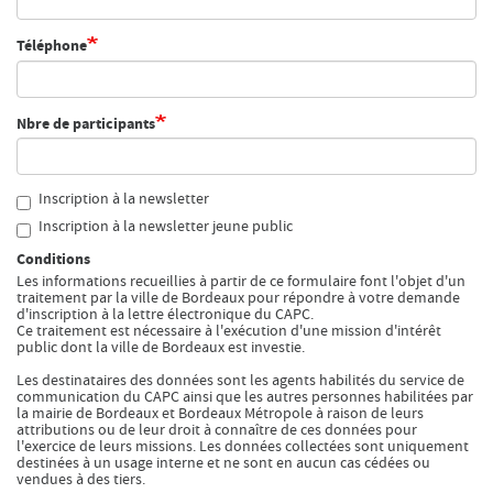
Recherche
Téléphone
Menu
Recherche
Nbre de participants
Prochainement
Inscription à la newsletter
Aujourd'hui
Inscription à la newsletter jeune public
Conditions
Pollen
Les informations recueillies à partir de ce formulaire font l'objet d'un
traitement par la ville de Bordeaux pour répondre à votre demande
d'inscription à la lettre électronique du CAPC.
Cool Kids Space
Ce traitement est nécessaire à l'exécution d'une mission d'intérêt
public dont la ville de Bordeaux est investie.
Trevor Yeung, "Jardin des neuf soleils"
Les destinataires des données sont les agents habilités du service de
communication du CAPC ainsi que les autres personnes habilitées par
la mairie de Bordeaux et Bordeaux Métropole à raison de leurs
Blackground : murmures des mornes
attributions ou de leur droit à connaître de ces données pour
l'exercice de leurs missions. Les données collectées sont uniquement
destinées à un usage interne et ne sont en aucun cas cédées ou
Alexandra Bircken, SomaSemaSoma
vendues à des tiers.