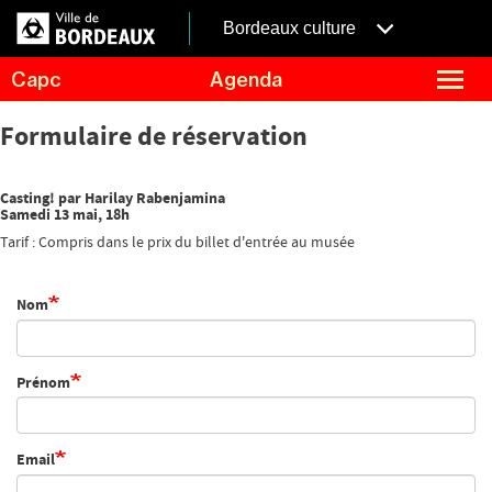
Aller
Panneau de gestion des cookies
au
menubordeaux
Bordeaux culture
contenu
principal
fermer
Capc
Agenda
le
menu
Agenda
Menu
Formulaire de réservation
Expositions
de
navigation
Visites et ateliers
Casting! par Harilay Rabenjamina
Samedi 13 mai, 18h
Capc Kids
Tarif : Compris dans le prix du billet d'entrée au musée
Collection
Le Capc
Nom
Résidences
Mécénat et privatisation
Prénom
Infos pratiques
Email