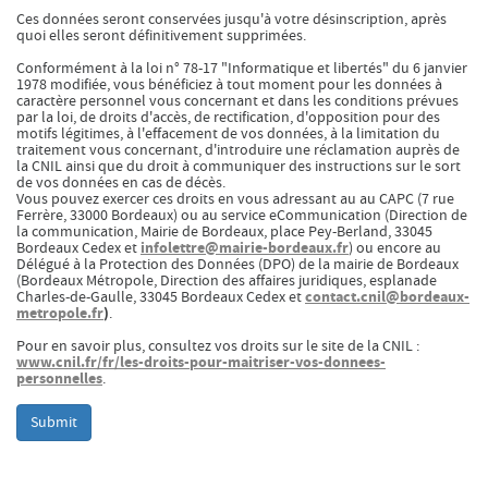
Ces données seront conservées jusqu'à votre désinscription, après
Summer Capc
quoi elles seront définitivement supprimées.
15h00
-
16h00
Conformément à la loi n° 78-17 "Informatique et libertés" du 6 janvier
Visite "Jardin des neuf soleils" de Trevor Yeung
1978 modifiée, vous bénéficiez à tout moment pour les données à
caractère personnel vous concernant et dans les conditions prévues
par la loi, de droits d'accès, de rectification, d'opposition pour des
motifs légitimes, à l'effacement de vos données, à la limitation du
Dimanche 09 août
traitement vous concernant, d'introduire une réclamation auprès de
la CNIL ainsi que du droit à communiquer des instructions sur le sort
15h00
-
16h00
de vos données en cas de décès.
Vous pouvez exercer ces droits en vous adressant au au CAPC (7 rue
Visite de "Blackground : murmures des mornes"
Ferrère, 33000 Bordeaux) ou au service eCommunication (Direction de
la communication, Mairie de Bordeaux, place Pey-Berland, 33045
infolettre@mairie-bordeaux.fr
Bordeaux Cedex et
) ou encore au
Délégué à la Protection des Données (DPO) de la mairie de Bordeaux
Mercredi 12 août
(Bordeaux Métropole, Direction des affaires juridiques, esplanade
contact.cnil@bordeaux-
Charles-de-Gaulle, 33045 Bordeaux Cedex et
14h30
-
15h30
metropole.fr
)
.
Visite ludique "Jardin des neufs soleils". Pour les 4
Pour en savoir plus, consultez vos droits sur le site de la CNIL :
- 6 ans
www.cnil.fr/fr/les-droits-pour-maitriser-vos-donnees-
personnelles
.
16h30
-
17h30
Visite ludique "Jardin des neufs soleils". Pour les
Submit
20 mois - 3 ans