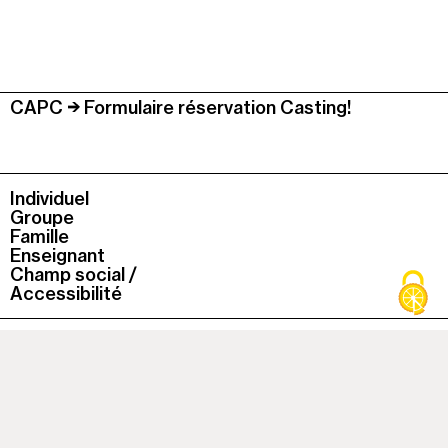
CAPC
Formulaire réservation Casting!
Individuel
Groupe
Famille
Enseignant
Champ social /
Accessibilité
L'histoire du lieu
La collection du Capc
La boutique
Le Café du Musée
La bibliothèque