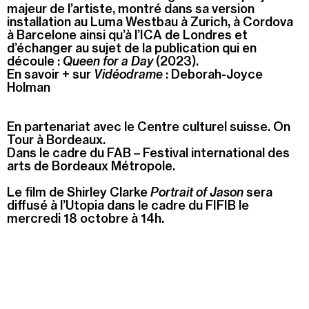
majeur de l’artiste, montré dans sa version
Summer Capc
installation au Luma Westbau à Zurich, à Cordova
à Barcelone ainsi qu’à l’ICA de Londres et
15h00
-
16h00
d’échanger au sujet de la publication qui en
Visite de "Blackground : murmures des mornes"
découle :
Queen for a Day
(2023).
En savoir + sur
Vidéodrame
: Deborah-Joyce
Holman
Mercredi 05 août
14h30
-
15h30
En partenariat avec le Centre culturel suisse. On
Visite ludique "Jardin des neufs soleils". Pour les 4
Tour à Bordeaux.
- 6 ans
Dans le cadre du FAB – Festival international des
16h30
-
17h30
arts de Bordeaux Métropole.
Visite ludique "Jardin des neufs soleils". Pour les
Le film de Shirley Clarke
Portrait of Jason
sera
20 mois - 3 ans
diffusé à l’Utopia dans le cadre du FIFIB le
mercredi 18 octobre à 14h.
Samedi 08 août
15h00
-
16h00
Visite "Jardin des neuf soleils" de Trevor Yeung