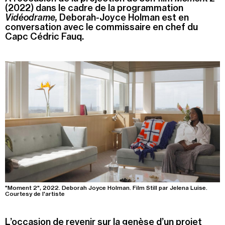
(2022) dans le cadre de la programmation
Vidéodrame,
Deborah-Joyce Holman est en
Recherche
Menu
conversation avec le commissaire en chef du
Recherche
Capc Cédric Fauq.
Prochainement
Aujourd'hui
Pollen
Cool Kids Space
Trevor Yeung, "Jardin des neuf soleils"
"Moment 2", 2022. Deborah Joyce Holman. Film Still par Jelena Luise.
Blackground : murmures des mornes
Courtesy de l'artiste
Alexandra Bircken, SomaSemaSoma
L’occasion de revenir sur la genèse d’un projet