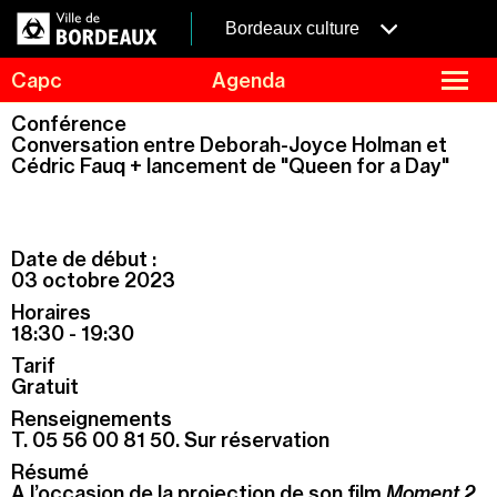
Aller
Panneau de gestion des cookies
au
menubordeaux
Bordeaux culture
contenu
principal
fermer
Capc
Agenda
le
menu
Agenda
Conférence
Menu
Conversation entre Deborah-Joyce Holman et
Expositions
de
Cédric Fauq + lancement de "Queen for a Day"
navigation
Visites et ateliers
Capc Kids
Collection
Date de début :
03 octobre 2023
Le Capc
Horaires
Résidences
18:30 - 19:30
Mécénat et privatisation
Tarif
Gratuit
Infos pratiques
Renseignements
T. 05 56 00 81 50. Sur réservation
Résumé
A l’occasion de la projection de son film
Moment 2