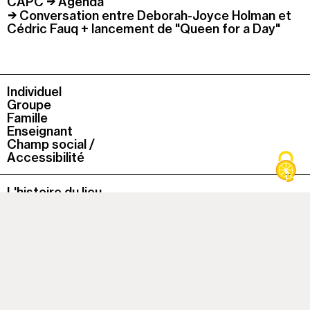
CAPC
Agenda
Conversation entre Deborah-Joyce Holman et
Cédric Fauq + lancement de "Queen for a Day"
Individuel
Groupe
Famille
Enseignant
Champ social /
Accessibilité
L'histoire du lieu
La collection du Capc
La boutique
Le Café du Musée
La bibliothèque
À cette heure, le musée est