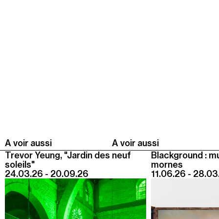
Jeudi 20 août
19h00
-
22h30
Terrasses nocturnes avec DJ sets
19h30
-
20h30
Visite contemplative "Mettez-vous au vert"
Voir tous les événements
A voir aussi
A voir aussi
Trevor Yeung, "Jardin des neuf
Blackground : m
soleils"
mornes
24.03.26 - 20.09.26
11.06.26 - 28.03