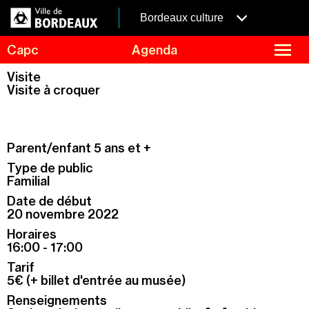
Aller
Panneau de gestion des cookies
au
menubordeaux
Bordeaux culture
contenu
principal
fermer
Capc
Agenda
le
menu
Agenda
Visite
Menu
Visite à croquer
Expositions
de
navigation
Visites et ateliers
Capc Kids
Parent/enfant 5 ans et +
Collection
Type de public
Familial
Le Capc
Date de début
Résidences
20 novembre 2022
Mécénat et privatisation
Horaires
16:00 - 17:00
Infos pratiques
Tarif
5€ (+ billet d'entrée au musée)
Renseignements