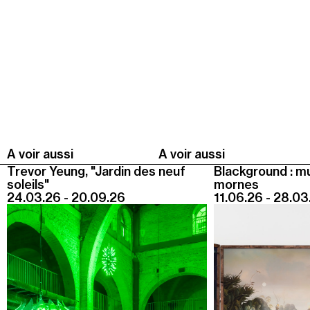
Summer Capc
15h00
-
16h00
Visite de "Blackground : murmures des mornes"
Mercredi 05 août
14h30
-
15h30
Visite ludique "Jardin des neufs soleils". Pour les 4
- 6 ans
A voir aussi
A voir aussi
16h30
-
17h30
Trevor Yeung, "Jardin des neuf
Blackground : m
Visite ludique "Jardin des neufs soleils". Pour les
soleils"
mornes
20 mois - 3 ans
24.03.26 - 20.09.26
11.06.26 - 28.03
Samedi 08 août
15h00
-
16h00
Visite "Jardin des neuf soleils" de Trevor Yeung