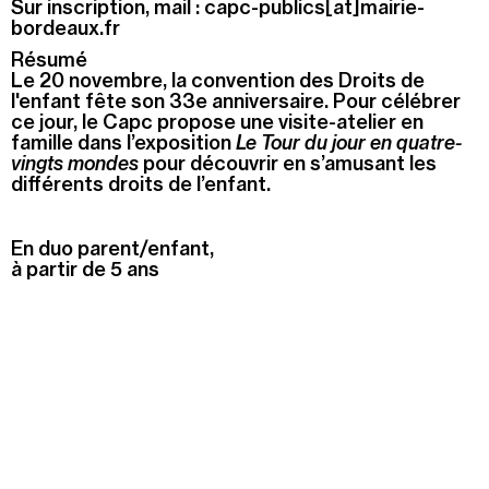
Sur inscription, mail :
capc-publics[at]mairie-
bordeaux.fr
Recherche
Menu
Résumé
Recherche
Le 20 novembre, la convention des Droits de
l'enfant fête son 33e anniversaire. Pour célébrer
ce jour, le Capc propose une visite-atelier en
famille dans l’exposition
Le Tour du jour en quatre-
Prochainement
vingts mondes
pour découvrir en s’amusant les
différents droits de l’enfant.
Aujourd'hui
En duo parent/enfant,
Pollen
à partir de 5 ans
Cool Kids Space
Trevor Yeung, "Jardin des neuf soleils"
Blackground : murmures des mornes
Alexandra Bircken, SomaSemaSoma