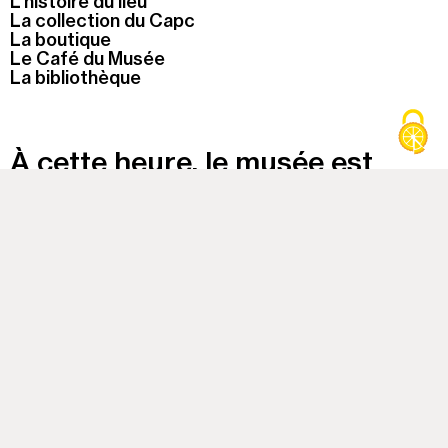
L'histoire du lieu
La collection du Capc
La boutique
Le Café du Musée
La bibliothèque
À cette heure, le musée est
fermé
Colonne
Capc
1
Musée d'art contemporain
Bordeaux
Colonne
11h-18h du mardi au dimanche
2
Fermé les jours fériés
Colonne
7, rue Ferrère, Bordeaux
3
+33 (0)5 56 00 81 50
Contact
Presse