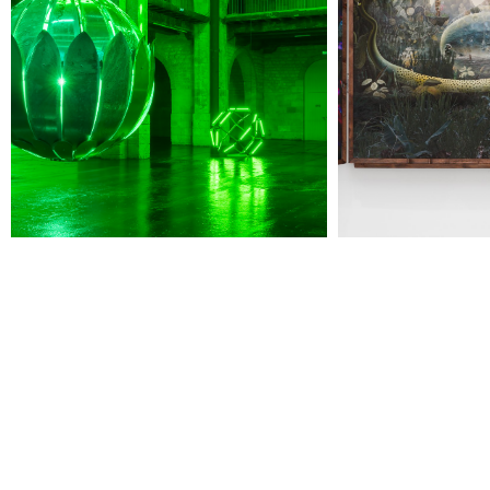
Jeudi 20 août
19h00
-
22h30
Terrasses nocturnes avec DJ sets
19h30
-
20h30
Visite contemplative "Mettez-vous au vert"
Voir tous les événements