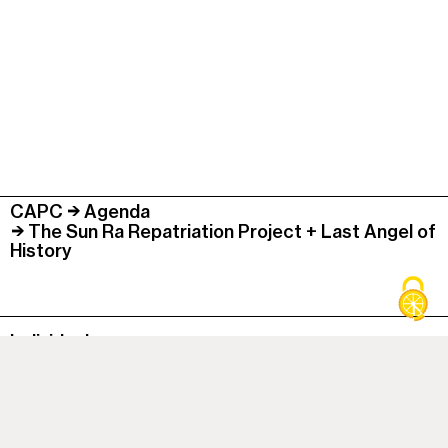
CAPC
Agenda
The Sun Ra Repatriation Project + Last Angel of
History
Individuel
Groupe
Famille
Enseignant
Champ social /
Accessibilité