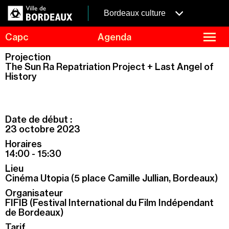
Aller
Panneau de gestion des cookies
au
menubordeaux
Bordeaux culture
contenu
principal
fermer
Capc
Agenda
le
menu
Agenda
Projection
Menu
The Sun Ra Repatriation Project + Last Angel of
Expositions
de
History
navigation
Visites et ateliers
Capc Kids
Collection
Date de début :
23 octobre 2023
Le Capc
Horaires
Résidences
14:00 - 15:30
Mécénat et privatisation
Lieu
Cinéma Utopia (5 place Camille Jullian, Bordeaux)
Infos pratiques
Organisateur
FIFIB (Festival International du Film Indépendant
de Bordeaux)
Tarif