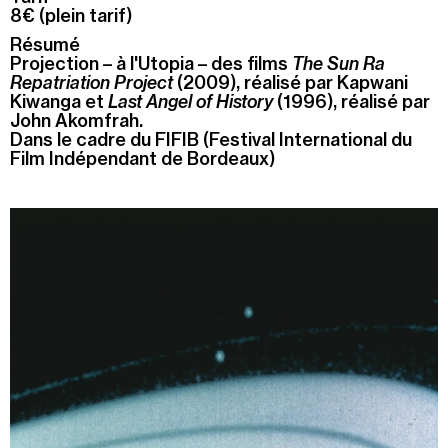
8€ (plein tarif)
Recherche
Résumé
Menu
Projection
–
à l'Utopia
–
des films
The Sun Ra
Recherche
Repatriation Project
(2009), réalisé par Kapwani
Kiwanga et
Last Angel of History
(1996), réalisé par
John Akomfrah.
Dans le cadre du FIFIB (Festival International du
Prochainement
Film Indépendant de Bordeaux)
Aujourd'hui
Pollen
Cool Kids Space
Trevor Yeung, "Jardin des neuf soleils"
Blackground : murmures des mornes
Alexandra Bircken, SomaSemaSoma