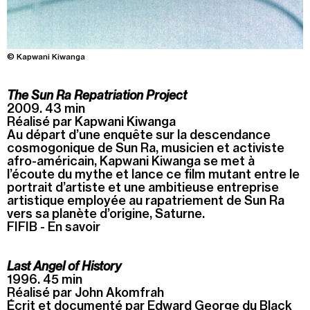
Summer Capc
15h00
-
16h00
Visite de "Blackground : murmures des mornes"
© Kapwani Kiwanga
Mercredi 05 août
The Sun Ra Repatriation Project
2009. 43 min
14h30
-
15h30
Réalisé par Kapwani Kiwanga
Visite ludique "Jardin des neufs soleils". Pour les 4
Au départ d’une enquête sur la descendance
- 6 ans
cosmogonique de Sun Ra, musicien et activiste
afro-américain, Kapwani Kiwanga se met à
16h30
-
17h30
l’écoute du mythe et lance ce film mutant entre le
Visite ludique "Jardin des neufs soleils". Pour les
portrait d’artiste et une ambitieuse entreprise
20 mois - 3 ans
artistique employée au rapatriement de Sun Ra
vers sa planète d’origine, Saturne.
FIFIB - En savoir
Samedi 08 août
15h00
-
16h00
Last Angel of History
Visite "Jardin des neuf soleils" de Trevor Yeung
1996. 45 min
Réalisé par John Akomfrah
Écrit et documenté par Edward George du Black