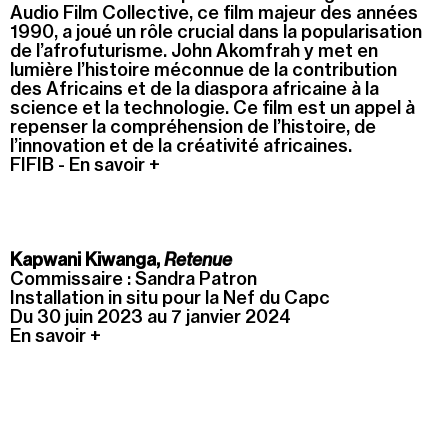
Jeudi 20 août
Audio Film Collective, ce film majeur des années
1990, a joué un rôle crucial dans la popularisation
19h00
-
22h30
de l’afrofuturisme. John Akomfrah y met en
Terrasses nocturnes avec DJ sets
lumière l’histoire méconnue de la contribution
des Africains et de la diaspora africaine à la
19h30
-
20h30
science et la technologie. Ce film est un appel à
Visite contemplative "Mettez-vous au vert"
repenser la compréhension de l’histoire, de
l’innovation et de la créativité africaines.
FIFIB - En savoir +
Voir tous les événements
Kapwani Kiwanga,
Retenue
Commissaire : Sandra Patron
Installation in situ pour la Nef du Capc
Du 30 juin 2023 au 7 janvier 2024
En savoir +