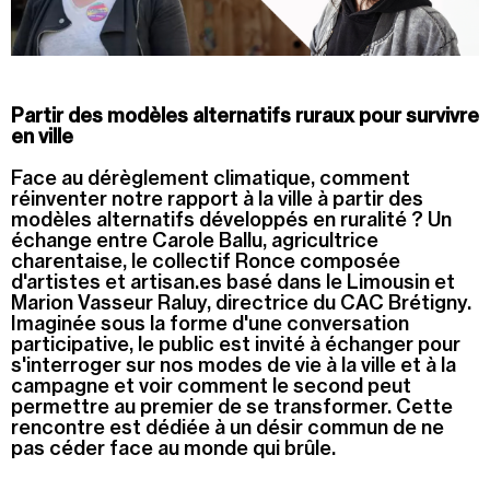
Summer Capc
15h00
-
16h00
Visite de "Blackground : murmures des mornes"
Partir des modèles alternatifs ruraux p
our survivre
en ville
Mercredi 05 août
Face au dérèglement climatique, comment
14h30
-
15h30
réinventer notre rapport à la ville à partir des
Visite ludique "Jardin des neufs soleils". Pour les 4
modèles alternatifs développés en ruralité ? Un
- 6 ans
échange entre Carole Ballu, agricultrice
charentaise, le collectif Ronce composée
16h30
-
17h30
d'artistes et artisan.es basé dans le Limousin et
Visite ludique "Jardin des neufs soleils". Pour les
Marion Vasseur Raluy, directrice du CAC Brétigny.
20 mois - 3 ans
Imaginée sous la forme d'une conversation
participative, le public est invité à échanger pour
s'interroger sur nos modes de vie à la ville et à la
Samedi 08 août
campagne et voir comment le second peut
permettre au premier de se transformer. Cette
15h00
-
16h00
rencontre est dédiée à un désir commun de ne
Visite "Jardin des neuf soleils" de Trevor Yeung
pas céder face au monde qui brûle.