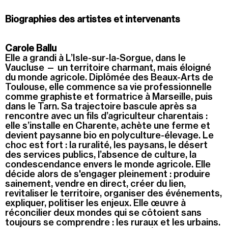
Jeudi 20 août
19h00
-
22h30
Biographies des artistes et intervenants
Terrasses nocturnes avec DJ sets
19h30
-
20h30
Carole Ballu
Elle
a grandi à L’Isle-sur-la-Sorgue, dans le
Visite contemplative "Mettez-vous au vert"
Vaucluse — un territoire charmant, mais éloigné
du monde agricole. Diplômée des Beaux-Arts de
Voir tous les événements
Toulouse, elle commence sa vie professionnelle
comme graphiste et formatrice à Marseille, puis
dans le Tarn.
Sa trajectoire bascule après sa
rencontre avec un fils d’agriculteur charentais :
elle s’installe en Charente, achète une ferme et
devient paysanne bio en polyculture-élevage. Le
choc est fort : la ruralité, les paysans, le désert
des services publics, l’absence de culture, la
condescendance envers le monde agricole. Elle
décide alors de s'engager pleinement : produire
sainement, vendre en direct, créer du lien,
revitaliser le territoire, organiser des événements,
expliquer, politiser les enjeux. Elle œuvre à
réconcilier deux mondes qui se côtoient sans
toujours se comprendre : les ruraux et les urbains.