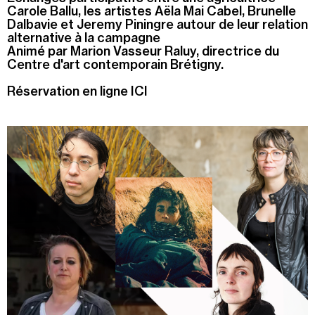
Carole Ballu, les artistes Aëla Mai Cabel, Brunelle
Dalbavie et Jeremy Piningre autour de leur relation
Recherche
Menu
alternative à la campagne
Recherche
Animé par Marion Vasseur Raluy, directrice du
Centre d'art contemporain Brétigny.
Réservation en ligne ICI
Prochainement
Aujourd'hui
Pollen
Cool Kids Space
Trevor Yeung, "Jardin des neuf soleils"
Blackground : murmures des mornes
Alexandra Bircken, SomaSemaSoma