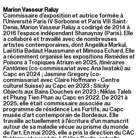
Marion Vasseur Raluy
Commissaire d’exposition et autrice formée à
l’Université Paris IV Sorbonne et Paris VIII Saint-
Denis, Marion Vasseur Raluy a codirigé de 2014 à
2016 l’espace indépendant Shanaynay (Paris). Elle
a collaboré et travaillé avec de nombreuses
artistes contemporaines, dont Angelika Markul,
Laëtitia Badaut Haussmann et Mimosa Echard. Elle
a récemment organisé les expositions
Remèdes et
Poisons
à Tropiques Atrium en 2025,
Itinéraires
Fantômes
(co-commissariat avec Ana Iwataki) au
Capc en 2024 ; Jasmine Gregory (co-
commissariat avec Claire Hoffmann - Centre
culturel Suisse) au Capc en 2023 ;
Sticky
Objects
aux Bains Douches en 2023 ; Niklas Taleb
et Phung Tien Phan au Capc en 2022. De 2021 à
2025, elle était commissaire associée au
programme de résidence Les Furtifs, au Capc
musée d’art contemporain de Bordeaux. Elle
travaille actuellement à l'écriture d'un manuscrit
autour de sa maladie vécue au prisme du monde
de l'art. En mai 2025, elle a pris la direction du CAC