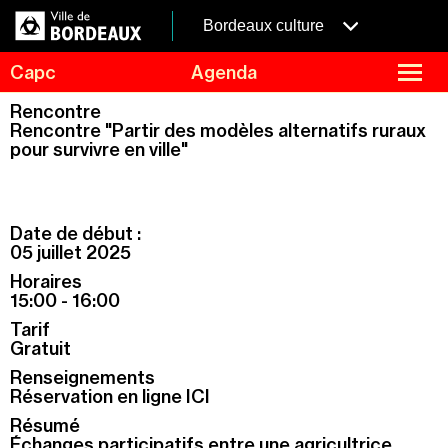
Aller
Panneau de gestion des cookies
au
menubordeaux
Bordeaux culture
contenu
principal
fermer
Capc
Agenda
le
menu
Agenda
Rencontre
Menu
Rencontre "Partir des modèles alternatifs ruraux
Expositions
de
pour survivre en ville"
navigation
Visites et ateliers
Capc Kids
Collection
Date de début :
05 juillet 2025
Le Capc
Horaires
Résidences
15:00 - 16:00
Mécénat et privatisation
Tarif
Gratuit
Infos pratiques
Renseignements
Réservation en ligne ICI
Résumé
É
changes participatifs entre une agricultrice