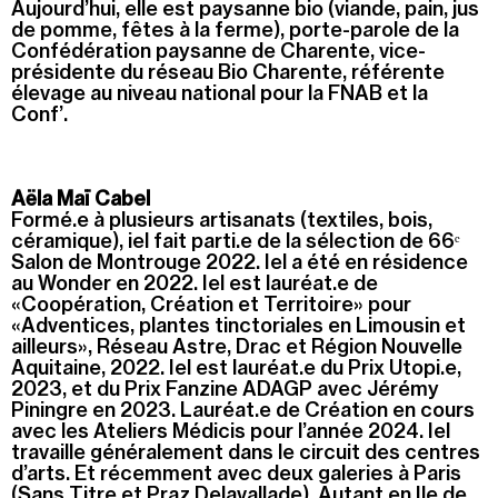
Aujourd’hui, elle est paysanne bio (viande, pain, jus
de pomme, fêtes à la ferme), porte-parole de la
Confédération paysanne de Charente, vice-
présidente du réseau Bio Charente, référente
élevage au niveau national pour la FNAB et la
Conf’.
Aëla Maï Cabel
Formé.e à plusieurs artisanats (textiles, bois,
céramique), iel fait parti.e de la sélection de 66
ᵉ
Salon de Montrouge 2022. Iel a été en résidence
au Wonder en 2022. Iel est lauréat.e de
«Coopération, Création et Territoire» pour
«Adventices, plantes tinctoriales en Limousin et
ailleurs», Réseau Astre, Drac et Région Nouvelle
Aquitaine, 2022. Iel est lauréat.e du Prix Utopi.e,
2023, et du Prix Fanzine ADAGP avec Jérémy
Piningre en 2023. Lauréat.e de Création en cours
avec les Ateliers Médicis pour l’année 2024. Iel
travaille généralement dans le circuit des centres
d’arts. Et récemment avec deux galeries à Paris
(Sans Titre et Praz Delavallade). Autant en Ile de