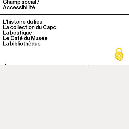
Champ social /
Accessibilité
L'histoire du lieu
La collection du Capc
La boutique
Le Café du Musée
La bibliothèque
À cette heure, le musée est
fermé
Colonne
Capc
1
Musée d'art contemporain
Bordeaux
Colonne
11h-18h du mardi au dimanche
2
Fermé les jours fériés
Colonne
7, rue Ferrère, Bordeaux
3
+33 (0)5 56 00 81 50