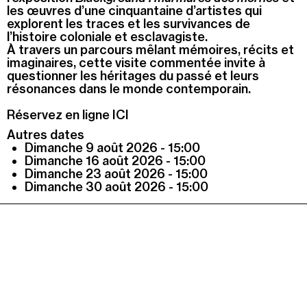
les œuvres d’une cinquantaine d’artistes qui
explorent les traces et les survivances de
Recherche
Menu
l’histoire coloniale et esclavagiste.
Recherche
À travers un parcours mêlant mémoires, récits et
imaginaires, cette visite commentée invite à
questionner les héritages du passé et leurs
résonances dans le monde contemporain.
Prochainement
Réservez en ligne ICI
Autres dates
Aujourd'hui
Dimanche 9 août 2026 - 15:00
Dimanche 16 août 2026 - 15:00
Pollen
Dimanche 23 août 2026 - 15:00
Dimanche 30 août 2026 - 15:00
Cool Kids Space
Trevor Yeung, "Jardin des neuf soleils"
Blackground : murmures des mornes
Alexandra Bircken, SomaSemaSoma