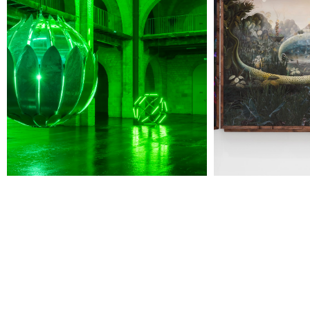
Jeudi 20 août
19h00
-
22h30
Terrasses nocturnes avec DJ sets
19h30
-
20h30
Visite contemplative "Mettez-vous au vert"
Voir tous les événements