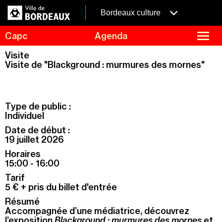
Aller
Panneau de gestion des cookies
au
menubordeaux
Bordeaux culture
contenu
principal
fermer
Capc
Agenda
le
menu
Agenda
Visite
Menu
Visite de "Blackground : murmures des mornes"
Expositions
de
navigation
Visites et ateliers
Capc Kids
Type de public :
Collection
Individuel
Date de début :
Le Capc
19 juillet 2026
Résidences
Horaires
Mécénat et privatisation
15:00 - 16:00
Tarif
Infos pratiques
5 € + pris du billet d'entrée
Résumé
Accompagnée d’une médiatrice, découvrez
l’exposition
Blackground : murmures des mornes
et