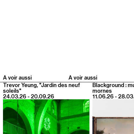
Summer Capc
15h00
-
16h00
Visite de "Blackground : murmures des mornes"
Mercredi 05 août
14h30
-
15h30
Visite ludique "Jardin des neufs soleils". Pour les 4
- 6 ans
16h30
-
17h30
A voir aussi
A voir aussi
Visite ludique "Jardin des neufs soleils". Pour les
20 mois - 3 ans
Trevor Yeung, "Jardin des neuf
Blackground : m
soleils"
mornes
24.03.26 - 20.09.26
11.06.26 - 28.03
Samedi 08 août
15h00
-
16h00
Visite "Jardin des neuf soleils" de Trevor Yeung