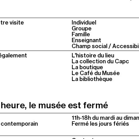
tre visite
Individuel
Groupe
Famille
Enseignant
Champ social / Accessibil
également
L'histoire du lieu
La collection du Capc
La boutique
Le Café du Musée
La bibliothèque
 heure, le musée est fermé
Colonne
11h-18h du mardi au dima
2
t contemporain
Fermé les jours fériés