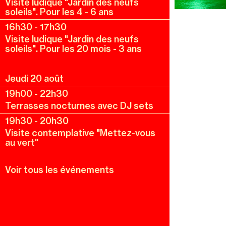
Visite ludique "Jardin des neufs
soleils". Pour les 4 - 6 ans
16h30
-
17h30
Visite ludique "Jardin des neufs
soleils". Pour les 20 mois - 3 ans
Jeudi 20 août
19h00
-
22h30
Terrasses nocturnes avec DJ sets
19h30
-
20h30
Visite contemplative "Mettez-vous
au vert"
Voir tous les événements