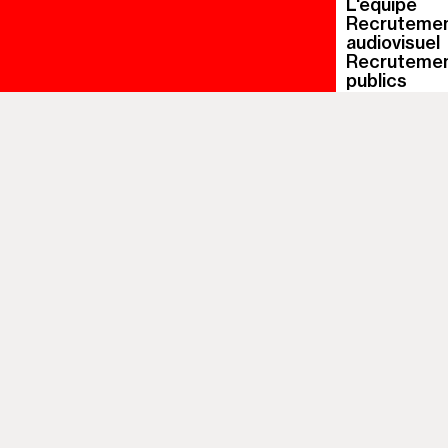
L'équipe
Recrutemen
audiovisuel
Recrutement
publics
Recrutement
publics
Recrutement
service des
Recrutement
service des 
Recrutement
communicat
Recrutement
audiovisuel
Nos réseau
Mentions lé
Déclaration 
partielleme
Politique de