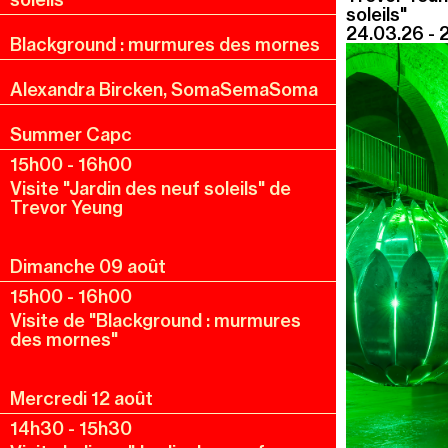
soleils"
24.03.26 - 
Blackground : murmures des mornes
Alexandra Bircken, SomaSemaSoma
Summer Capc
15h00
-
16h00
Visite "Jardin des neuf soleils" de
Trevor Yeung
Dimanche 09 août
15h00
-
16h00
Visite de "Blackground : murmures
des mornes"
Mercredi 12 août
14h30
-
15h30