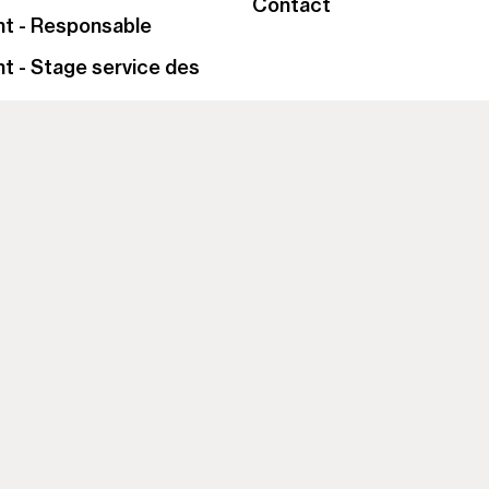
Contact
t - Responsable
 - Stage service des
 - Stage service des
 - Service civique
 publics - Capc Kids
 - Service civique
publics - Accessibilité
 - Service civique
ion
 - Service civique
x
Instagram
Facebook
LinkedIn
YouTube
gales
Nos partenaires
d'accessibilité :
nt conforme
 confidentialité