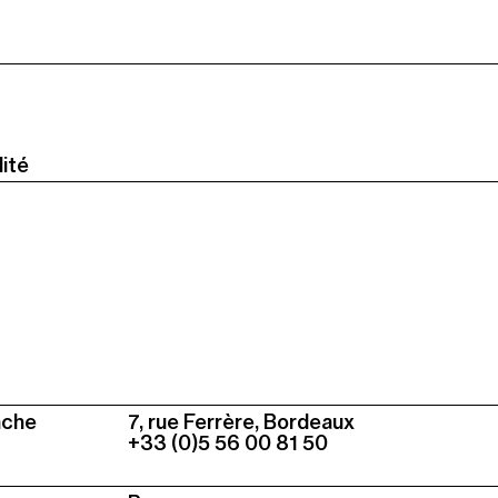
ité
Colonne
nche
7, rue Ferrère, Bordeaux
3
+33 (0)5 56 00 81 50