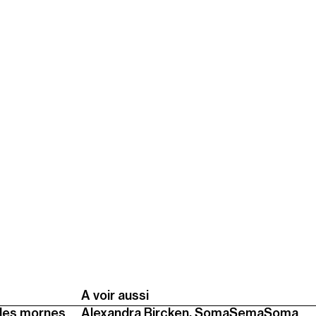
A voir aussi
des mornes
Alexandra Bircken, SomaSemaSoma