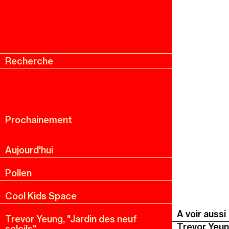
Recherche
Menu
Recherche
Prochainement
Aujourd'hui
Pollen
Cool Kids Space
A voir aussi
Trevor Yeung, "Jardin des neuf
Trevor Yeun
soleils"