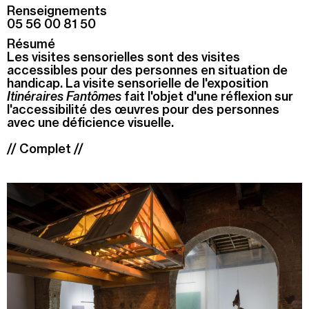
Renseignements
05 56 00 81 50
Recherche
Menu
Résumé
Recherche
Les visites sensorielles sont des visites
accessibles pour des personnes en situation de
handicap. La visite sensorielle de l'exposition
Itinéraires Fantômes
fait l'objet d'une réflexion sur
Prochainement
l'accessibilité des
œuvres pour des personnes
avec une déficience visuelle.
Aujourd'hui
//
Complet //
Pollen
Cool Kids Space
Trevor Yeung, "Jardin des neuf soleils"
Blackground : murmures des mornes
Alexandra Bircken, SomaSemaSoma