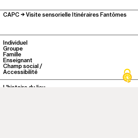
CAPC
Visite sensorielle Itinéraires Fantômes
Individuel
Groupe
Famille
Enseignant
Champ social /
Accessibilité
L'histoire du lieu
La collection du Capc
La boutique
Le Café du Musée
La bibliothèque
À cette heure, le musée est