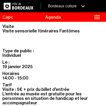
Aller
Panneau de gestion des cookies
au
menubordeaux
Bordeaux culture
contenu
principal
fermer
Capc
Agenda
le
menu
Agenda
Visite
Menu
Visite sensorielle Itinéraires Fantômes
Expositions
de
navigation
Visites et ateliers
Capc Kids
Type de public :
Collection
Individuel
Le :
Le Capc
19 janvier 2025
Résidences
Horaires
Mécénat et privatisation
14:00 - 15:00
Tarif
Infos pratiques
Visite : 5€ +
prix du billet d'entrée
L'entrée au musée est gratuite pour les
personnes en situation de handicap et leur
accompagnateur