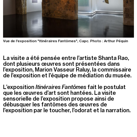
Summer Capc
15h00
-
16h00
Visite "Jardin des neuf soleils" de Trevor Yeung
Dimanche 09 août
Vue de l'exposition "Itinéraires Fantômes", Capc. Photo : Arthur Péquin
15h00
-
16h00
La visite a été pensée entre l’artiste Shanta Rao,
Visite de "Blackground : murmures des mornes"
dont plusieurs œuvres sont présentées dans
l’exposition, Marion Vasseur Raluy, la commissaire
de l’exposition et l’équipe de médiation du musée.
Mercredi 12 août
14h30
-
15h30
L’exposition
Itinéraires Fantômes
fait le postulat
que les œuvres d’art sont hantées. La visite
Visite ludique "Jardin des neufs soleils". Pour les 4
sensorielle de l’exposition propose ainsi de
- 6 ans
débusquer les fantômes des œuvres de
16h30
-
17h30
l’exposition par le toucher, l’odorat et la narration.
Visite ludique "Jardin des neufs soleils". Pour les
20 mois - 3 ans