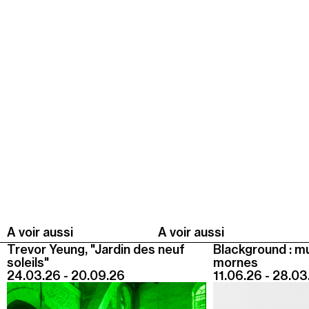
Jeudi 20 août
19h00
-
22h30
Terrasses nocturnes avec DJ sets
19h30
-
20h30
Visite contemplative "Mettez-vous au vert"
Voir tous les événements
A voir aussi
A voir aussi
Trevor Yeung, "Jardin des neuf
Blackground : m
soleils"
mornes
24.03.26 - 20.09.26
11.06.26 - 28.03