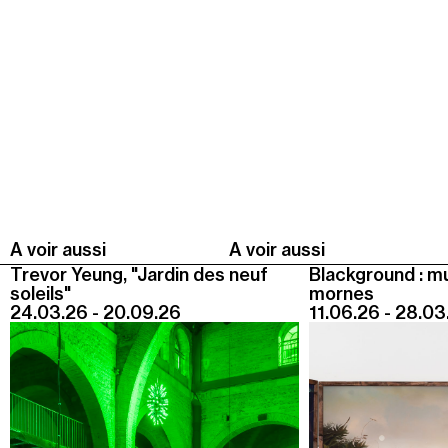
Jeudi 20 août
19h00
-
22h30
Terrasses nocturnes avec DJ sets
19h30
-
20h30
Visite contemplative "Mettez-vous au vert"
Voir tous les événements
A voir aussi
A voir aussi
Trevor Yeung, "Jardin des neuf
Blackground : m
soleils"
mornes
24.03.26 - 20.09.26
11.06.26 - 28.03