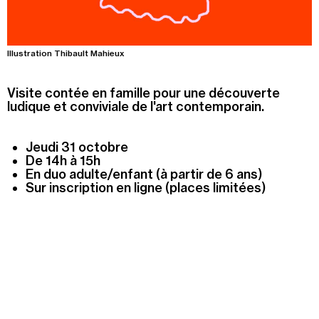
Summer Capc
15h00
-
16h00
Visite de "Blackground : murmures des mornes"
Illustration Thibault Mahieux
Visite contée en famille pour une découverte
Mercredi 05 août
ludique et conviviale de l'art contemporain.
14h30
-
15h30
Visite ludique "Jardin des neufs soleils". Pour les 4
Jeudi 31 octobre
- 6 ans
De 14h à 15h
16h30
-
17h30
En duo adulte/enfant (à partir de 6 ans)
Visite ludique "Jardin des neufs soleils". Pour les
Sur inscription en ligne
(places limitées)
20 mois - 3 ans
Samedi 08 août
15h00
-
16h00
Visite "Jardin des neuf soleils" de Trevor Yeung