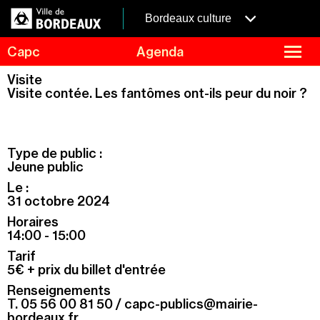
Aller
Panneau de gestion des cookies
au
menubordeaux
Bordeaux culture
contenu
principal
fermer
Capc
Agenda
le
menu
Agenda
Visite
Menu
Visite contée. Les fantômes ont-ils peur du noir ?
Expositions
de
navigation
Visites et ateliers
Capc Kids
Type de public :
Collection
Jeune public
Le :
Le Capc
31 octobre 2024
Résidences
Horaires
Mécénat et privatisation
14:00 - 15:00
Tarif
Infos pratiques
5€ + prix du billet d'entrée
Renseignements
T. 05 56 00 81 50 /
capc-publics@mairie-
bordeaux.fr