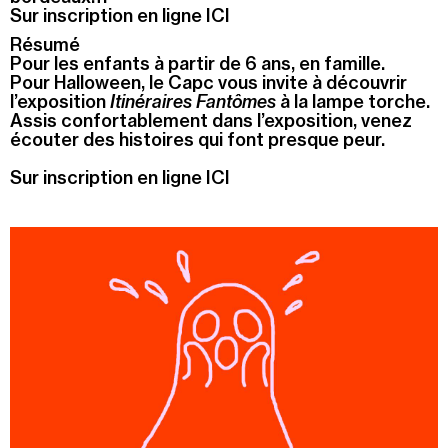
Sur inscription en ligne ICI
Recherche
Résumé
Menu
Pour les enfants à partir de 6 ans, en famille.
Recherche
Pour Halloween, le Capc vous invite à découvrir
l’exposition
Itinéraires Fantômes
à la lampe torche.
Assis confortablement dans l’exposition, venez
écouter des histoires qui font presque peur.
Prochainement
Sur inscription en ligne ICI
Aujourd'hui
Pollen
Cool Kids Space
Trevor Yeung, "Jardin des neuf soleils"
Blackground : murmures des mornes
Alexandra Bircken, SomaSemaSoma