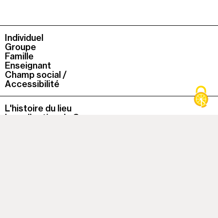
Individuel
Groupe
Famille
Enseignant
Champ social /
Accessibilité
L'histoire du lieu
La collection du Capc
La boutique
Le Café du Musée
La bibliothèque
À cette heure, le musée est
fermé