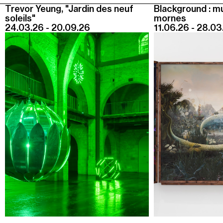
Jeudi 20 août
Trevor Yeung, "Jardin des neuf
Blackground : m
19h00
-
22h30
soleils"
mornes
24.03.26 - 20.09.26
11.06.26 - 28.03
Terrasses nocturnes avec DJ sets
19h30
-
20h30
Visite contemplative "Mettez-vous au vert"
Voir tous les événements