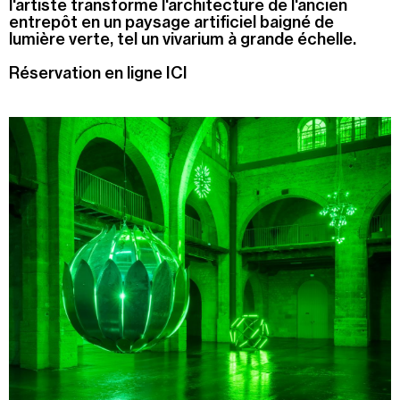
l'artiste transforme l'architecture de l'ancien
entrepôt en un paysage artificiel baigné de
Recherche
lumière verte, tel un vivarium à grande échelle.
Menu
Recherche
Réservation en ligne ICI
Prochainement
Aujourd'hui
Pollen
Cool Kids Space
Trevor Yeung, "Jardin des neuf soleils"
Blackground : murmures des mornes
Alexandra Bircken, SomaSemaSoma