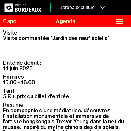
Aller
Panneau de gestion des cookies
au
menubordeaux
Bordeaux culture
contenu
principal
fermer
Capc
Agenda
le
menu
Agenda
Visite
Menu
Visite commentée "Jardin des neuf soleils"
Expositions
de
navigation
Visites et ateliers
Capc Kids
Date de début :
Collection
14 juin 2026
Horaires
Le Capc
15:00 - 16:00
Résidences
Tarif
Mécénat et privatisation
5 € + prix du billet d'entrée
Résumé
Infos pratiques
En compagnie d’une médiatrice, découvrez
l'installation monumentale et immersive de
l'artiste hongkongais Trevor Yeung dans la nef du
musée. Inspiré du mythe chinois des dix soleils,