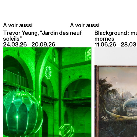
Summer Capc
15h00
-
16h00
Visite de "Blackground : murmures des mornes"
A voir aussi
A voir aussi
Trevor Yeung, "Jardin des neuf
Blackground : m
soleils"
mornes
Mercredi 05 août
24.03.26 - 20.09.26
11.06.26 - 28.03
14h30
-
15h30
Visite ludique "Jardin des neufs soleils". Pour les 4
- 6 ans
16h30
-
17h30
Visite ludique "Jardin des neufs soleils". Pour les
20 mois - 3 ans
Samedi 08 août
15h00
-
16h00
Visite "Jardin des neuf soleils" de Trevor Yeung