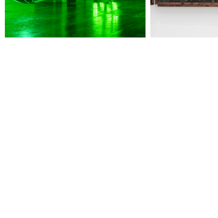
Jeudi 20 août
19h00
-
22h30
Terrasses nocturnes avec DJ sets
19h30
-
20h30
Visite contemplative "Mettez-vous au vert"
Voir tous les événements