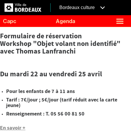
Aller
Panneau de gestion des cookies
au
menubordeaux
Bordeaux culture
contenu
principal
fermer
Capc
Agenda
le
menu
Agenda
Menu
Formulaire de réservation
Expositions
de
Workshop "Objet volant non identifié"
navigation
Visites et ateliers
avec Thomas Lanfranchi
Capc Kids
Collection
Du mardi 22 au vendredi 25 avril
Le Capc
Résidences
Pour les enfants de 7 à 11 ans
Mécénat et privatisation
Tarif : 7€/jour ; 5€/jour (tarif réduit avec la carte
jeune)
Infos pratiques
Renseignement : T. 05 56 00 81 50
En savoir +