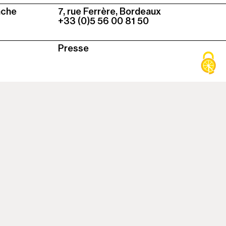
Colonne
nche
7, rue Ferrère, Bordeaux
3
+33 (0)5 56 00 81 50
Presse
Inscrivez-vous à notre newsletter