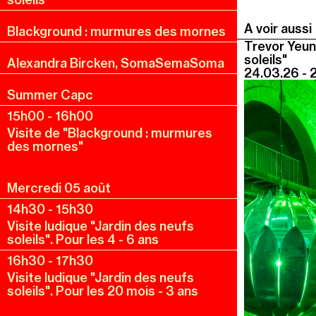
A voir aussi
Blackground : murmures des mornes
Trevor Yeun
soleils"
Alexandra Bircken, SomaSemaSoma
24.03.26 - 
Summer Capc
15h00
-
16h00
Visite de "Blackground : murmures
des mornes"
Mercredi 05 août
14h30
-
15h30
Visite ludique "Jardin des neufs
soleils". Pour les 4 - 6 ans
16h30
-
17h30
Visite ludique "Jardin des neufs
soleils". Pour les 20 mois - 3 ans