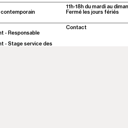
Colonne
11h-18h du mardi au dima
2
t contemporain
Fermé les jours fériés
Contact
t - Responsable
 - Stage service des
 - Stage service des
 - Service civique
 publics - Capc Kids
 - Service civique
publics - Accessibilité
 - Service civique
ion
 - Service civique
x
Instagram
Facebook
LinkedIn