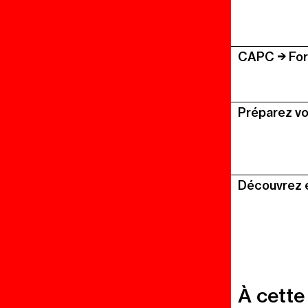
CAPC
For
Préparez vo
Découvrez 
À cette