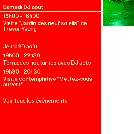
Samedi 08 août
15h00
-
16h00
Visite "Jardin des neuf soleils" de
Trevor Yeung
Jeudi 20 août
19h00
-
22h30
Terrasses nocturnes avec DJ sets
19h30
-
20h30
Visite contemplative "Mettez-vous
au vert"
Voir tous les événements