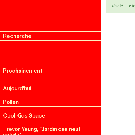
Messag
Désolé... Ce 
d'état
Recherche
Menu
Recherche
Prochainement
Aujourd'hui
Pollen
Cool Kids Space
Trevor Yeung, "Jardin des neuf
soleils"