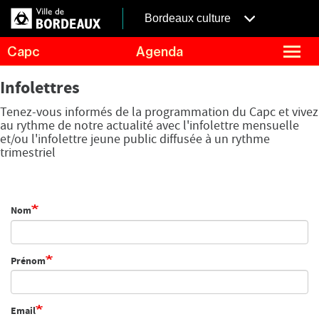
Aller
Panneau de gestion des cookies
au
menubordeaux
Bordeaux culture
contenu
principal
fermer
Capc
Agenda
le
menu
Agenda
Menu
Infolettres
Expositions
de
Tenez-vous informés de la programmation du Capc et vivez
navigation
Visites et ateliers
au rythme de notre actualité avec l'infolettre mensuelle
et/ou l'infolettre jeune public diffusée à un rythme
Capc Kids
trimestriel
Collection
Le Capc
Nom
Résidences
Mécénat et privatisation
Infos pratiques
Prénom
Email