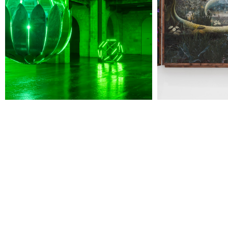
Jeudi 20 août
19h00
-
22h30
Terrasses nocturnes avec DJ sets
19h30
-
20h30
Visite contemplative "Mettez-vous au vert"
Voir tous les événements