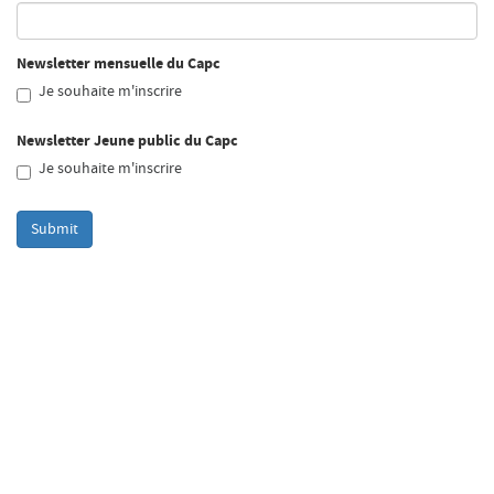
Recherche
Menu
Newsletter mensuelle du Capc
Recherche
Je souhaite m'inscrire
Newsletter Jeune public du Capc
Prochainement
Je souhaite m'inscrire
Aujourd'hui
Submit
Pollen
Cool Kids Space
Trevor Yeung, "Jardin des neuf soleils"
Blackground : murmures des mornes
Alexandra Bircken, SomaSemaSoma