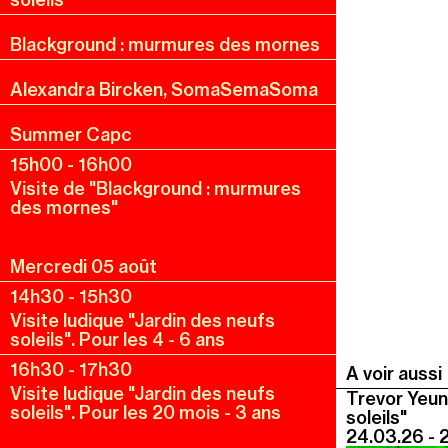
Blackground : murmures des mornes
Alexandra Bircken, SomaSemaSoma
Summer Capc
15h00
-
16h00
Visite de "Blackground : murmures
des mornes"
Mercredi 05 août
14h30
-
15h30
Visite ludique "Jardin des neufs
soleils". Pour les 4 - 6 ans
16h30
-
17h30
A voir aussi
Visite ludique "Jardin des neufs
Trevor Yeun
soleils". Pour les 20 mois - 3 ans
soleils"
24.03.26 - 