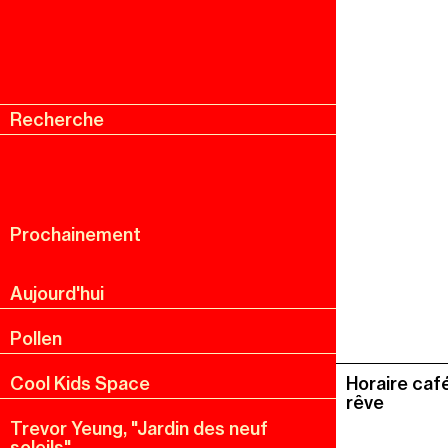
Recherche
Menu
Recherche
Prochainement
Aujourd'hui
Pollen
Cool Kids Space
Horaire café
rêve
Trevor Yeung, "Jardin des neuf
soleils"