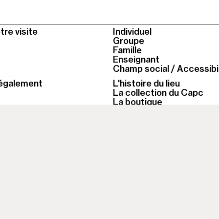
tre visite
Individuel
Groupe
Famille
Enseignant
Champ social / Accessibil
également
L'histoire du lieu
La collection du Capc
La boutique
Le Café du Musée
La bibliothèque
 heure, le musée est fermé
Colonne
11h-18h du mardi au dima
2
t contemporain
Fermé les jours fériés
Contact