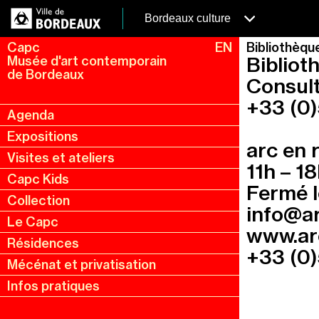
Aller
Panneau de gestion des cookies
au
menubordeaux
Bordeaux culture
contenu
principal
Capc
EN
Bibliothèque
Bibliot
Musée d'art contemporain
de Bordeaux
Consult
+33 (0)
Agenda
Menu
Expositions
de
arc en 
Visites et ateliers
navigation
11h – 1
Capc Kids
Fermé le
Collection
info@a
Le Capc
www.ar
Résidences
+33 (0)
Mécénat et privatisation
Infos pratiques