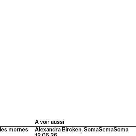
A voir aussi
des mornes
Alexandra Bircken, SomaSemaSoma
12.06.26