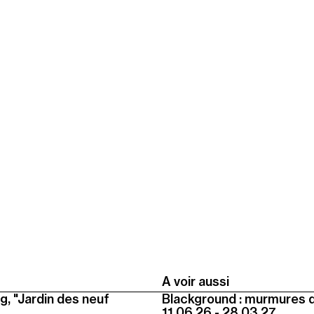
A voir aussi
g, "Jardin des neuf
Blackground : murmures 
11.06.26 - 28.03.27