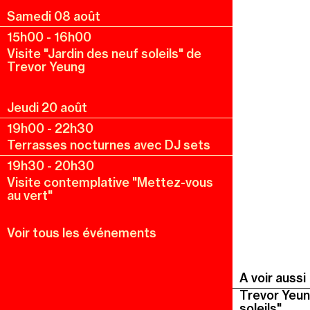
Samedi 08 août
15h00
-
16h00
Visite "Jardin des neuf soleils" de
Trevor Yeung
Jeudi 20 août
19h00
-
22h30
Terrasses nocturnes avec DJ sets
19h30
-
20h30
Visite contemplative "Mettez-vous
au vert"
Voir tous les événements
A voir aussi
Trevor Yeun
soleils"