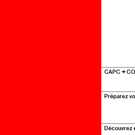
CAPC
COO
Préparez vo
Découvrez 