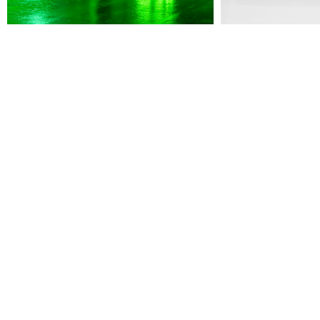
Jeudi 20 août
19h00
-
22h30
Terrasses nocturnes avec DJ sets
19h30
-
20h30
Visite contemplative "Mettez-vous au vert"
Voir tous les événements