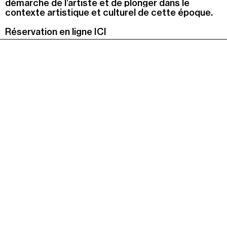
démarche de l’artiste et de plonger dans le
contexte artistique et culturel de cette époque.
Recherche
Menu
Réservation en ligne ICI
Recherche
Prochainement
Aujourd'hui
Pollen
Cool Kids Space
Trevor Yeung, "Jardin des neuf soleils"
Blackground : murmures des mornes
Alexandra Bircken, SomaSemaSoma