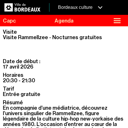
Aller
Panneau de gestion des cookies
au
menubordeaux
Bordeaux culture
contenu
principal
fermer
Capc
Agenda
le
menu
Agenda
Visite
Menu
Visite Rammellzee - Nocturnes gratuites
Expositions
de
navigation
Visites et ateliers
Capc Kids
Date de début :
Collection
17 avril 2026
Horaires
Le Capc
20:30 - 21:30
Résidences
Tarif
Mécénat et privatisation
Entrée gratuite
Résumé
Infos pratiques
En compagnie d’une médiatrice, découvrez
l’univers singulier de Rammellzee, figure
légendaire de la culture hip-hop new-yorkaise des
années 1980. L’occasion d’entrer au cœur de la