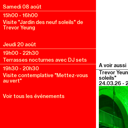
Samedi 08 août
15h00
-
16h00
Visite "Jardin des neuf soleils" de
Trevor Yeung
Jeudi 20 août
19h00
-
22h30
Terrasses nocturnes avec DJ sets
A voir aussi
19h30
-
20h30
Trevor Yeun
Visite contemplative "Mettez-vous
soleils"
au vert"
24.03.26 - 
Voir tous les événements