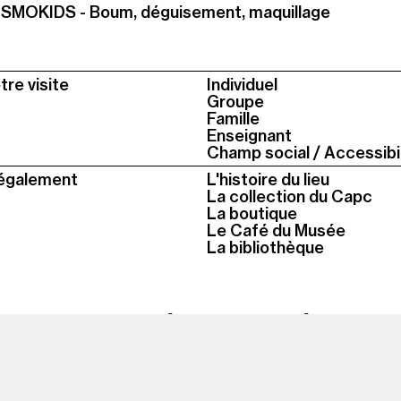
MOKIDS - Boum, déguisement, maquillage
tre visite
Individuel
Groupe
Famille
Enseignant
Champ social / Accessibil
également
L'histoire du lieu
La collection du Capc
La boutique
Le Café du Musée
La bibliothèque
 heure, le musée est fermé
Colonne
11h-18h du mardi au dima
2
t contemporain
Fermé les jours fériés