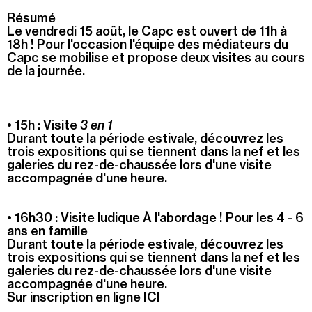
Résumé
Recherche
Le vendredi 15 août, le Capc est ouvert de 11h à
Menu
18h ! Pour l'occasion l'équipe des médiateurs du
Recherche
Capc se mobilise et propose deux visites au cours
de la journée.
Prochainement
•
15h : Visite
3 en 1
Durant toute la période estivale, découvrez les
Aujourd'hui
trois expositions qui se tiennent dans la nef et les
galeries du rez-de-chaussée lors d'une visite
Pollen
accompagnée d'une heure.
Cool Kids Space
•
16h30 : Visite ludique À l'abordage ! Pour les 4 - 6
ans en famille
Trevor Yeung, "Jardin des neuf soleils"
Durant toute la période estivale, découvrez les
trois expositions qui se tiennent dans la nef et les
Blackground : murmures des mornes
galeries du rez-de-chaussée lors d'une visite
accompagnée d'une heure.
Alexandra Bircken, SomaSemaSoma
Sur inscription en ligne ICI