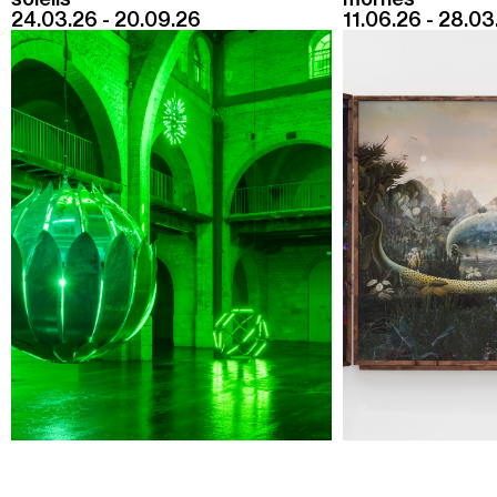
Jeudi 20 août
24.03.26 - 20.09.26
11.06.26 - 28.03
19h00
-
22h30
Terrasses nocturnes avec DJ sets
19h30
-
20h30
Visite contemplative "Mettez-vous au vert"
Voir tous les événements