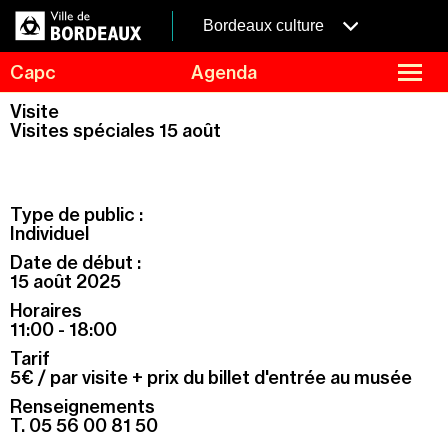
Aller
Panneau de gestion des cookies
au
menubordeaux
Bordeaux culture
contenu
principal
fermer
Capc
Agenda
le
menu
Agenda
Visite
Menu
Visites spéciales 15 août
Expositions
de
navigation
Visites et ateliers
Capc Kids
Type de public :
Collection
Individuel
Date de début :
Le Capc
15 août 2025
Résidences
Horaires
Mécénat et privatisation
11:00 - 18:00
Tarif
Infos pratiques
5€ / par visite + prix du billet d'entrée au musée
Renseignements
T. 05 56 00 81 50