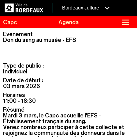
Aller
Panneau de gestion des cookies
au
menubordeaux
Bordeaux culture
contenu
principal
fermer
Capc
Agenda
le
menu
Agenda
Evénement
Menu
Don du sang au musée - EFS
Expositions
de
navigation
Visites et ateliers
Capc Kids
Type de public :
Collection
Individuel
Date de début :
Le Capc
03 mars 2026
Résidences
Horaires
Mécénat et privatisation
11:00 - 18:30
Résumé
Infos pratiques
Mardi 3 mars, le Capc accueille l'EFS -
Établissement français du sang.
Venez nombreux participer à cette collecte et
rejoignez la communauté des donneurs dans le