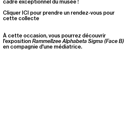
cadre exceptionnel du musée !
Recherche
Cliquer ICI pour prendre un rendez-vous pour
Menu
cette collecte
Recherche
À cette occasion, vous pourrez découvrir
l'exposition
Rammellzee Alphabeta Sigma (Face B)
Prochainement
en compagnie d'une médiatrice.
Aujourd'hui
Pollen
Cool Kids Space
Trevor Yeung, "Jardin des neuf soleils"
Blackground : murmures des mornes
Alexandra Bircken, SomaSemaSoma