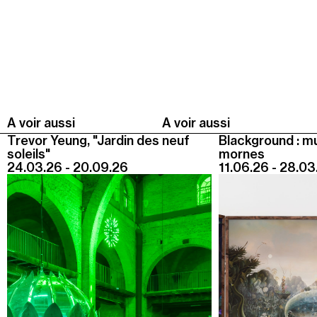
Summer Capc
15h00
-
16h00
Visite de "Blackground : murmures des mornes"
Mercredi 05 août
14h30
-
15h30
A voir aussi
A voir aussi
Visite ludique "Jardin des neufs soleils". Pour les 4
Trevor Yeung, "Jardin des neuf
Blackground : m
- 6 ans
soleils"
mornes
24.03.26 - 20.09.26
11.06.26 - 28.03
16h30
-
17h30
Visite ludique "Jardin des neufs soleils". Pour les
20 mois - 3 ans
Samedi 08 août
15h00
-
16h00
Visite "Jardin des neuf soleils" de Trevor Yeung