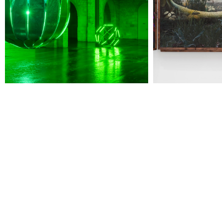
Jeudi 20 août
19h00
-
22h30
Terrasses nocturnes avec DJ sets
19h30
-
20h30
Visite contemplative "Mettez-vous au vert"
Voir tous les événements