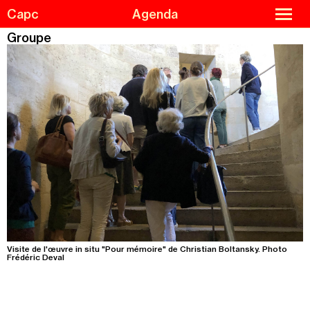
Skip
Cookies management panel
close
Capc
Agenda
to
menu
main
content
Groupe
Agenda
Menu
Exhibitions
de
navigation
Guided tours and workshops
Capc Kids
Collections
The Capc
Residencies
Support us
Practical information
Visite de l'œuvre in situ "Pour mémoire" de Christian Boltansky. Photo
Frédéric Deval