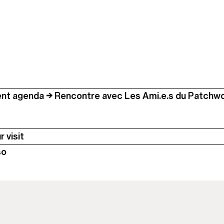
nt agenda
Rencontre avec Les Ami.e.s du Patchw
 visit
so
seum is closed
Colonne
10h-18h from tuesday to
2