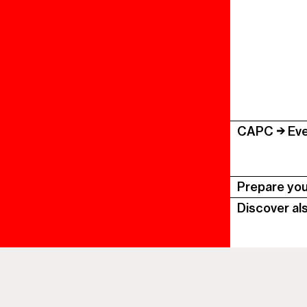
CAPC
Eve
Prepare your
Discover al
The mu
Colonne
CAPC
1