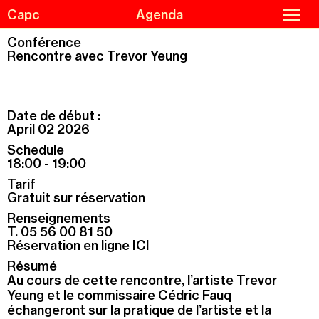
Skip
Cookies management panel
close
Capc
Agenda
to
menu
main
content
Conférence
Rencontre avec Trevor Yeung
Agenda
Menu
Exhibitions
de
Date de début :
navigation
Guided tours and workshops
April 02 2026
Capc Kids
Schedule
18:00 - 19:00
Collections
Tarif
The Capc
Gratuit sur réservation
Residencies
Renseignements
T. 05 56 00 81 50
Support us
Réservation en ligne ICI
Practical information
Résumé
Au cours de cette rencontre, l’artiste Trevor
Yeung et le commissaire Cédric Fauq
échangeront sur la pratique de l’artiste et la