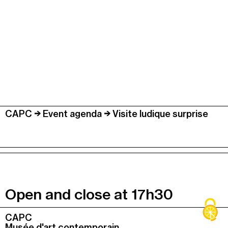
CAPC
Event agenda
Visite ludique surprise
Open and close at 17h30
Colonne
CAPC
1
Musée d'art contemporain