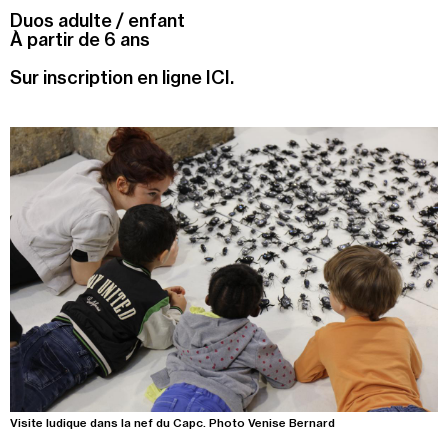
Duos adulte / enfant
Recherche
À partir de 6 ans
Menu
Recherche
Sur inscription en ligne ICI.
Prochainement
Today
Pollen
See all events
Visite ludique dans la nef du Capc. Photo Venise Bernard