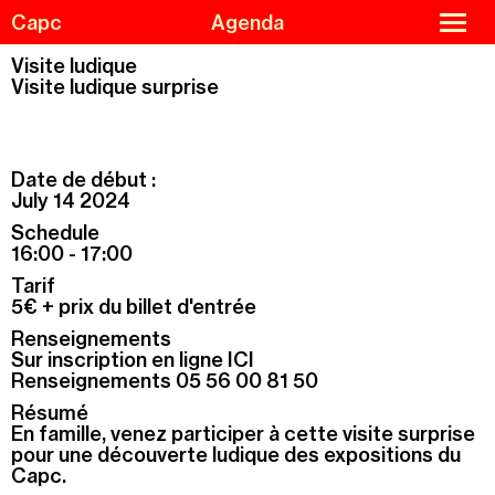
Skip
Cookies management panel
close
Capc
Agenda
to
menu
main
content
Visite ludique
Visite ludique surprise
Agenda
Menu
Exhibitions
de
Date de début :
navigation
Guided tours and workshops
July 14 2024
Capc Kids
Schedule
16:00 - 17:00
Collections
Tarif
The Capc
5€ + prix du billet d'entrée
Residencies
Renseignements
Sur inscription en ligne ICI
Support us
Renseignements 05 56 00 81 50
Practical information
Résumé
En famille, venez participer à cette visite surprise
pour une découverte ludique des expositions du
Capc.