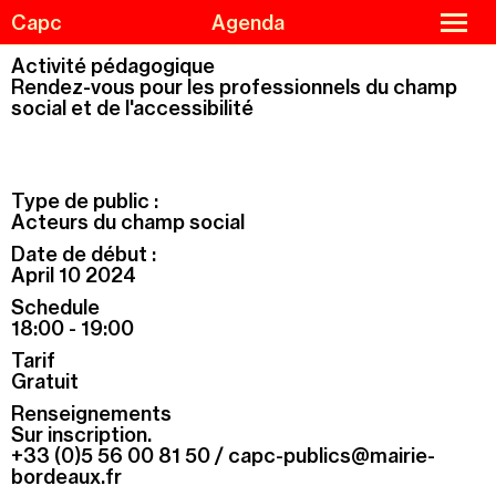
Skip
Cookies management panel
close
Capc
Agenda
to
menu
main
content
Activité pédagogique
Rendez-vous pour les professionnels du champ
social et de l'accessibilité
Agenda
Menu
Exhibitions
de
navigation
Guided tours and workshops
Type de public :
Acteurs du champ social
Capc Kids
Date de début :
Collections
April 10 2024
The Capc
Schedule
18:00 - 19:00
Residencies
Tarif
Support us
Gratuit
Practical information
Renseignements
Sur inscription.
+33 (0)5 56 00 81 50 /
capc-publics@mairie-
bordeaux.fr