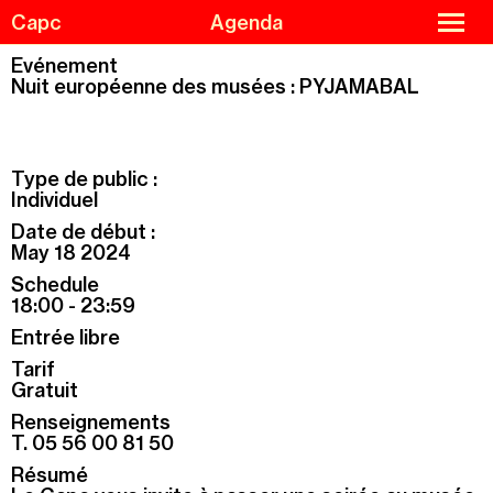
Skip
Cookies management panel
close
Capc
Agenda
to
menu
main
content
Evénement
Nuit européenne des musées : PYJAMABAL
Agenda
Menu
Exhibitions
de
Type de public :
navigation
Guided tours and workshops
Individuel
Capc Kids
Date de début :
May 18 2024
Collections
Schedule
The Capc
18:00 - 23:59
Residencies
Entrée libre
Support us
Tarif
Gratuit
Practical information
Renseignements
T. 05 56 00 81 50
Résumé