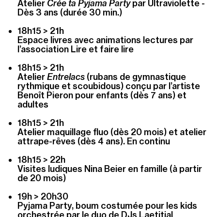
Atelier
Crée ta Pyjama Party
par Ultraviolette -
Dès 3 ans (durée 30 min.)
18h15 > 21h
Espace livres avec animations l
ectures par
l’association Lire et faire lire
18h15 > 21h
Atelier
Entrelacs
(rubans de gymnastique
rythmique et scoubidous) conçu par l’artiste
Benoît Pieron pour enfants (dès 7 ans) et
adultes
18h15 > 21h
Atelier maquillage fluo (dès 20 mois) et atelier
attrape-rêves (dès 4 ans). En continu
18h15 > 22h
Visites ludiques Nina Beier en famille (à partir
de 20 mois)
19h > 20h30
Pyjama Party, boum costumée pour les kids
orchestrée par le duo de DJs Laetitial