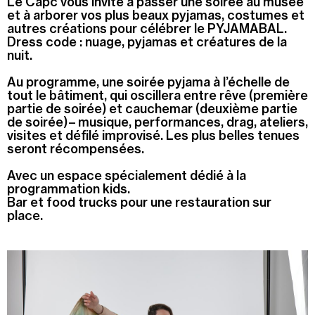
Le Capc vous invite à passer une soirée au musée
et à arborer vos plus beaux pyjamas, costumes et
Recherche
autres créations pour célébrer le PYJAMABAL.
Menu
Dress code : nuage, pyjamas et créatures de la
Recherche
nuit.
Au programme, une soirée pyjama à l’échelle de
tout le bâtiment, qui oscillera entre rêve (première
Prochainement
partie de soirée) et cauchemar (deuxième partie
de soirée) – musique, performances, drag, ateliers,
visites et défilé improvisé. Les plus belles tenues
Today
seront récompensées.
Pollen
Avec un espace spécialement dédié à la
programmation kids.
Bar et food trucks pour une restauration sur
See all events
place.