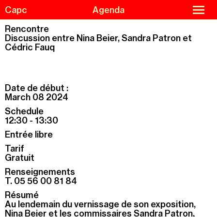
Skip
Cookies management panel
close
Capc
Agenda
to
menu
main
content
Rencontre
Discussion entre Nina Beier, Sandra Patron et
Cédric Fauq
Agenda
Menu
Exhibitions
de
navigation
Guided tours and workshops
Date de début :
March 08 2024
Capc Kids
Schedule
Collections
12:30 - 13:30
The Capc
Entrée libre
Residencies
Tarif
Gratuit
Support us
Renseignements
Practical information
T. 05 56 00 81 84
Résumé
Au lendemain du vernissage de son exposition,
Nina Beier et les commissaires Sandra Patron,