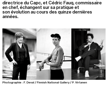
directrice du Capc, et Cédric Fauq, commissaire
en chef, échangent sur sa pratique et
Recherche
Menu
son évolution au cours des quinze dernières
années.
Recherche
Prochainement
Today
Pollen
See all events
Photographie : F. Deval / Finnish National Gallery / P. Virtanen