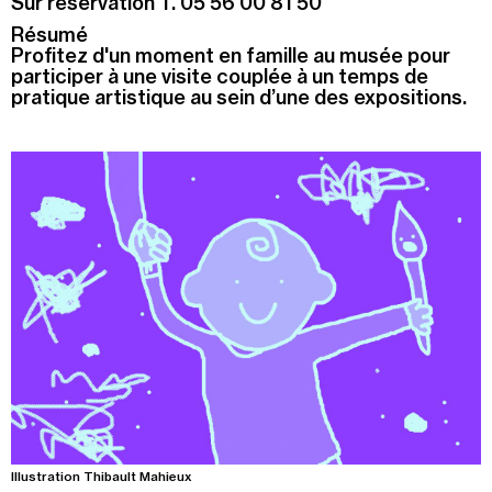
Sur réservation T. 05 56 00 81 50
Résumé
Recherche
Menu
Profitez d'un moment en famille au musée pour
participer à une visite couplée à un temps de
Recherche
pratique artistique au sein d’une des expositions.
Prochainement
Today
Pollen
See all events
Illustration Thibault Mahieux