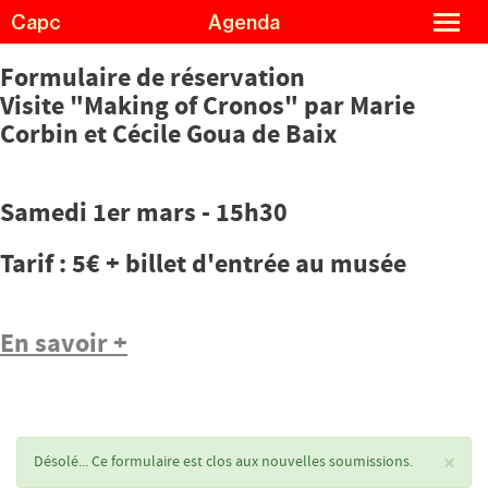
Skip
Cookies management panel
close
Capc
Agenda
to
menu
main
content
Formulaire de réservation
Visite "Making of Cronos" par Marie
Agenda
Menu
Corbin et Cécile Goua de Baix
Exhibitions
de
navigation
Guided tours and workshops
Samedi 1er mars - 15h30
Capc Kids
Collections
Tarif : 5€ + billet d'entrée au musée
The Capc
Residencies
En savoir +
Support us
Practical information
Status
×
Désolé... Ce formulaire est clos aux nouvelles soumissions.