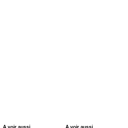
message
Recherche
Menu
Recherche
Prochainement
Today
Pollen
See all events
A voir aussi
A voir aussi