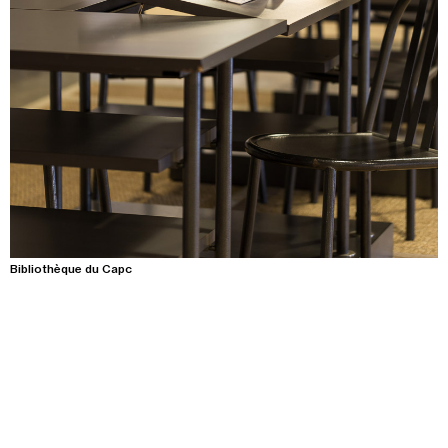
Recherche
Menu
Recherche
Prochainement
Today
Pollen
Bibliothèque du Capc
See all events