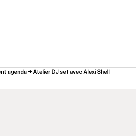
nt agenda
Atelier DJ set avec Alexi Shell
 visit
so
seum is closed