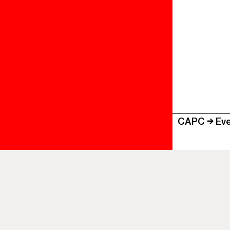
CAPC
Eve
Prepare your
Discover al
The mu