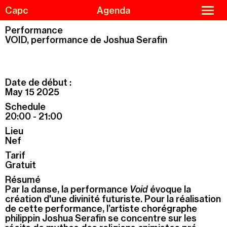
Skip
Cookies management panel
close
Capc
Agenda
to
menu
main
content
Performance
VOID, performance de Joshua Serafin
Agenda
Menu
Exhibitions
de
Date de début :
navigation
Guided tours and workshops
May 15 2025
Capc Kids
Schedule
20:00 - 21:00
Collections
Lieu
The Capc
Nef
Residencies
Tarif
Gratuit
Support us
Résumé
Practical information
Par la danse, la performance
Void
évoque la
création d'une divinité futuriste. Pour la réalisation
de cette performance, l’artiste chorégraphe
philippin Joshua Serafin se concentre sur les