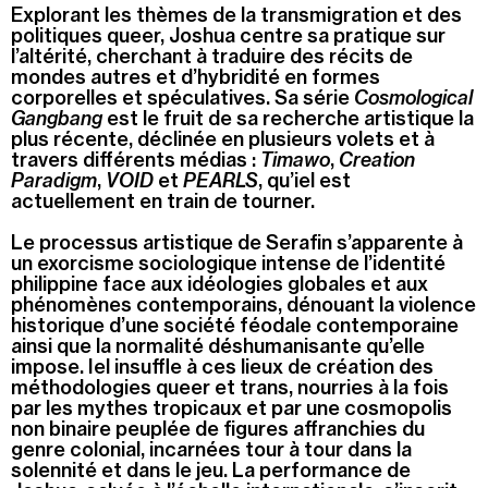
Explorant les thèmes de la transmigration et des
politiques queer, Joshua centre sa pratique sur
l’altérité, cherchant à traduire des récits de
mondes autres et d’hybridité en formes
corporelles et spéculatives. Sa série
Cosmological
Gangbang
est le fruit de sa recherche artistique la
plus récente, déclinée en plusieurs volets et à
travers différents médias :
Timawo
,
Creation
Paradigm
,
VOID
et
PEARLS
, qu’iel est
actuellement en train de tourner.
Le processus artistique de Serafin s’apparente à
un exorcisme sociologique intense de l’identité
philippine face aux idéologies globales et aux
phénomènes contemporains, dénouant la violence
historique d’une société féodale contemporaine
ainsi que la normalité déshumanisante qu’elle
impose. Iel insuffle à ces lieux de création des
méthodologies queer et trans, nourries à la fois
par les mythes tropicaux et par une cosmopolis
non binaire peuplée de figures affranchies du
genre colonial, incarnées tour à tour dans la
solennité et dans le jeu. La performance de