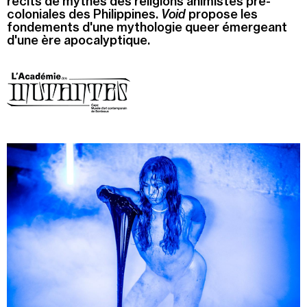
récits de mythes des religions animistes pré-
coloniales des Philippines.
Void
propose les
Recherche
fondements d'une mythologie queer émergeant
Menu
d'une ère apocalyptique.
Recherche
Prochainement
Today
Pollen
See all events